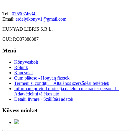
Tel.:
0759074634
Email:
erdelyikonyv1@gmail.com
HUNYAD LIBRIS S.R.L.
CUI: RO37388387
Menü
Könyvesbolt
Rólunk
Kapcsolat
Cum plătesc - Hogyan fizetek
Termeni și condiții – Általános szerződési feltételek
Informare privind protecția datelor cu caracter personal –
Adatvédelmi tájékoztató
Detalii livrare - Szállítási adatok
Kövess minket