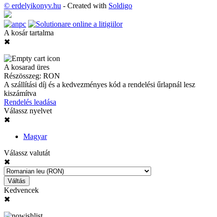
© erdelyikonyv.hu
- Created with
Soldigo
A kosár tartalma
✖
A kosarad üres
Részösszeg:
RON
A szállítási díj és a kedvezményes kód a rendelési űrlapnál lesz
kiszámítva
Rendelés leadása
Válassz nyelvet
✖
Magyar
Válassz valutát
✖
Váltás
Kedvencek
✖