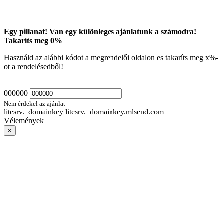
Egy pillanat! Van egy különleges ajánlatunk a számodra!
Takaríts meg
0
%
Használd az alábbi kódot a megrendelői oldalon es takaríts meg
x
%-
ot a rendelésedből!
000000
Nem érdekel az ajánlat
litesrv._domainkey litesrv._domainkey.mlsend.com
Vélemények
×