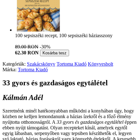
100 sepsiszéki recept, 100 sepsiszéki háziasszony
89.00 RON
-30%
62.30 RON
Kosárba tesz
Kategóriák:
Szakácskönyv
Tortoma Kiadó
Könyvesbolt
Márka:
Tortoma Kiadó
33 gyors és gazdaságos egytálétel
Kálmán Adél
Szeretnénk minél hatékonyabban működni a konyhában úgy, hogy
közben ne kelljen lemondanunk a házias ízekről és a főző élmény
nyújtotta otthonosságról. A
33 gyors és gazdaságos egytálétel
éppen
ebben nyújt támogatást. Olyan recepteket kínál, amelyek egytől
egyig lábasban, serpenyőben vagy tepsiben készíthetők el, legyen
szó laktató, házias fogásokról vagy könnyebb ételekről. A kevesebb