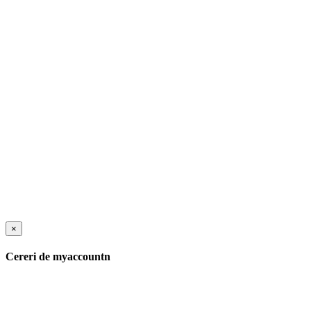
×
Cereri de myaccountn