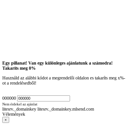
Egy pillanat! Van egy különleges ajánlatunk a számodra!
Takaríts meg
0
%
Használd az alábbi kódot a megrendelői oldalon es takaríts meg
x
%-
ot a rendelésedből!
000000
Nem érdekel az ajánlat
litesrv._domainkey litesrv._domainkey.mlsend.com
Vélemények
×