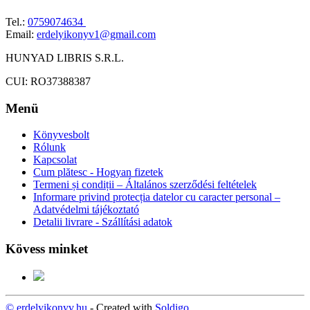
Tel.:
0759074634
Email:
erdelyikonyv1@gmail.com
HUNYAD LIBRIS S.R.L.
CUI: RO37388387
Menü
Könyvesbolt
Rólunk
Kapcsolat
Cum plătesc - Hogyan fizetek
Termeni și condiții – Általános szerződési feltételek
Informare privind protecția datelor cu caracter personal –
Adatvédelmi tájékoztató
Detalii livrare - Szállítási adatok
Kövess minket
© erdelyikonyv.hu
- Created with
Soldigo