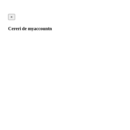
×
Cereri de myaccountn