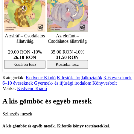
A zsiráf – Csodálatos
Az elefánt –
állatvilág
Csodálatos állatvilág
29.00 RON
-10%
35.00 RON
-10%
26.10 RON
31.50 RON
Kosárba tesz
Kosárba tesz
Kategóriák:
Kedvenc Kiadó
Kifestők, foglalkoztatók
3–6 éveseknek
6–10 éveseknek
Gyermek- és ifjúsági irodalom
Könyvesbolt
Márka:
Kedvenc Kiadó
A kis gömböc és egyéb mesék
Színezős mesék
A kis gömböc és egyéb mesék. Kifestős könyv történetekkel.