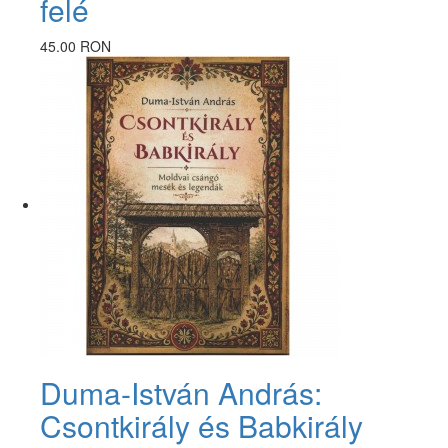
felé
45.00 RON
Duma-István András:
Csontkirály és Babkirály