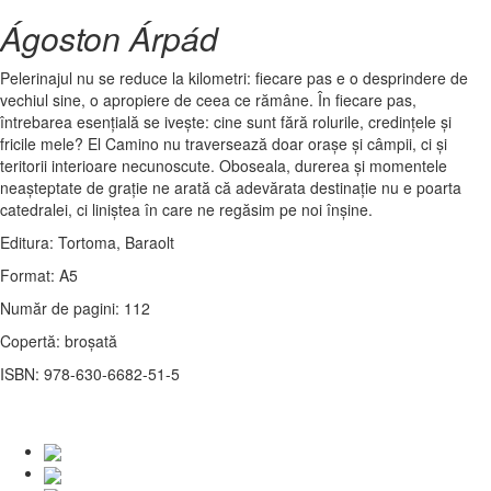
Ágoston Árpád
Pelerinajul nu se reduce la kilometri: fiecare pas e o desprindere de
vechiul sine, o apropiere de ceea ce rămâne. În fiecare pas,
întrebarea esențială se ivește: cine sunt fără rolurile, credințele și
fricile mele? El Camino nu traversează doar orașe și câmpii, ci și
teritorii interioare necunoscute. Oboseala, durerea și momentele
neașteptate de grație ne arată că adevărata destinație nu e poarta
catedralei, ci liniștea în care ne regăsim pe noi înșine.
Editura: Tortoma, Baraolt
Format: A5
Număr de pagini: 112
Copertă: broșată
ISBN: 978-630-6682-51-5