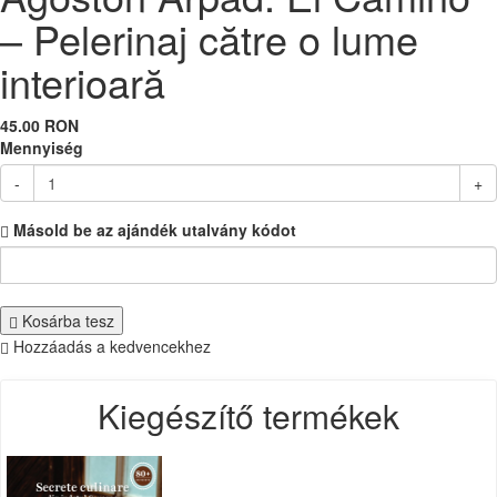
– Pelerinaj către o lume
interioară
45.00 RON
Mennyiség
-
+
Másold be az ajándék utalvány kódot
Kosárba tesz
Hozzáadás a kedvencekhez
Kiegészítő termékek