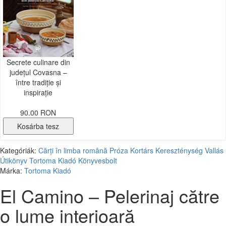
Secrete culinare din
județul Covasna –
între tradiție și
inspirație
90.00 RON
Kosárba tesz
Kategóriák:
Cărți în limba română
Próza
Kortárs
Kereszténység
Vallás
Útikönyv
Tortoma Kiadó
Könyvesbolt
Márka:
Tortoma Kiadó
El Camino – Pelerinaj către
o lume interioară