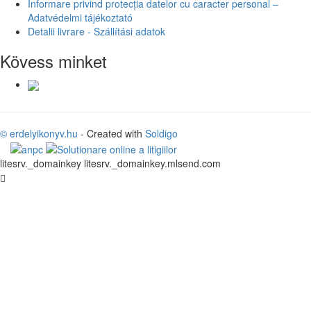
Informare privind protecția datelor cu caracter personal –
Adatvédelmi tájékoztató
Detalii livrare - Szállítási adatok
Kövess minket
© erdelyikonyv.hu
- Created with
Soldigo
litesrv._domainkey litesrv._domainkey.mlsend.com