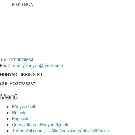
60.00 RON
Tel.:
0759074634
Email:
erdelyikonyv1@gmail.com
HUNYAD LIBRIS S.R.L.
CUI: RO37388387
Menü
Könyvesbolt
Rólunk
Kapcsolat
Cum plătesc - Hogyan fizetek
Termeni și condiții – Általános szerződési feltételek