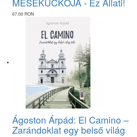
MESEKUCKÓJA - Ez Állati!
67.00 RON
Ágoston Árpád: El Camino –
Zarándoklat egy belső világ