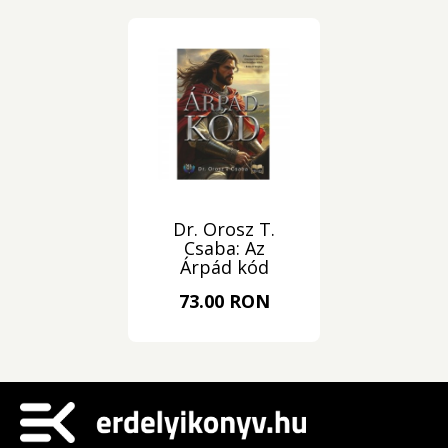
István ellen
Dr. Orosz T.
Csaba: Az
Árpád kód
73.00 RON