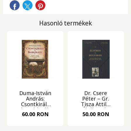
Hasonló termékek
Duma-István
Dr. Csere
András:
Péter – Gr.
Csontkirály
Tisza Attila:
és Babkirály
Éltében és
60.00 RON
50.00 RON
holtában •
merényletkísérletek
gróf Tisza