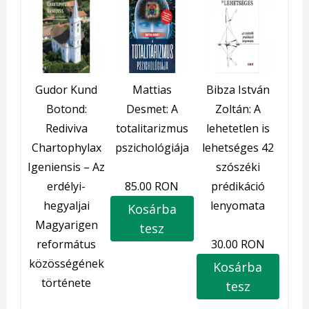
Gudor Kund
Mattias
Bibza István
Botond:
Desmet: A
Zoltán: A
Rediviva
totalitarizmus
lehetetlen is
Chartophylax
pszichológiája
lehetséges 42
Igeniensis – Az
szószéki
erdélyi-
85.00 RON
prédikáció
hegyaljai
lenyomata
Kosárba
Magyarigen
tesz
református
30.00 RON
közösségének
Kosárba
története
tesz