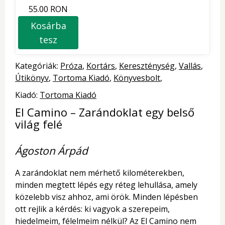
55.00 RON
Kosárba
tesz
Kategóriák:
Próza
Kortárs
Kereszténység
Vallás
Útikönyv
Tortoma Kiadó
Könyvesbolt
Kiadó:
Tortoma Kiadó
El Camino – Zarándoklat egy belső
világ felé
Ágoston Árpád
A zarándoklat nem mérhető kilométerekben,
minden megtett lépés egy réteg lehullása, amely
közelebb visz ahhoz, ami örök. Minden lépésben
ott rejlik a kérdés: ki vagyok a szerepeim,
hiedelmeim, félelmeim nélkül? Az El Camino nem