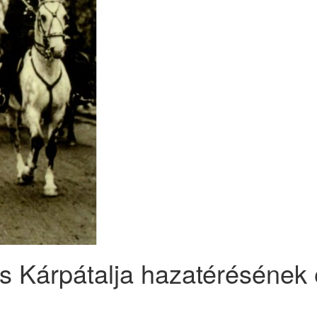
és Kárpátalja hazatéréséne