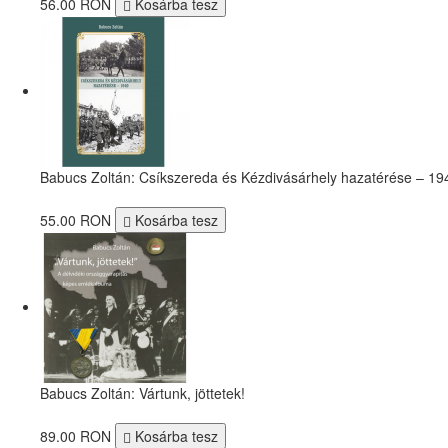
56.00 RON
Kosárba tesz
Babucs Zoltán: Csíkszereda és Kézdivásárhely hazatérése – 19
55.00 RON
Kosárba tesz
Babucs Zoltán: Vártunk, jöttetek!
89.00 RON
Kosárba tesz