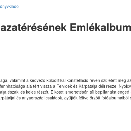
Könyvkiadó
 Hazatérésének Emlékalbu
sága, valamint a kedvező külpolitikai konstelláció révén született meg a
nnhatósága alá tért vissza a Felvidék és Kárpátalja déli része. Nyolcva
lja északi és keleti részét. E kötet ismertetésén túl bepillantást eng
átaljai és anyaországi családok, gyűjtők féltve őrzött fotóalbumaiból 