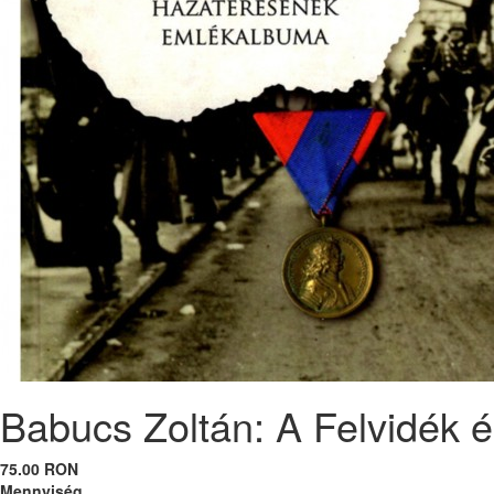
Babucs Zoltán: A Felvidék 
75.00 RON
Mennyiség