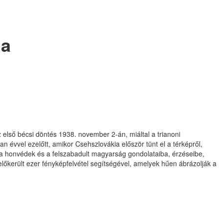
ma
z első bécsi döntés 1938. november 2-án, miáltal a trianoni
n évvel ezelőtt, amikor Csehszlovákia először tünt el a térképről,
ed a honvédek és a felszabadult magyarság gondolataiba, érzéseibe,
előkerült ezer fényképfelvétel segítségével, amelyek hűen ábrázolják a