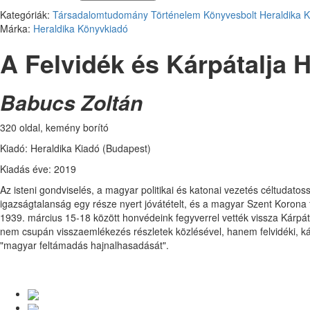
Kategóriák:
Társadalomtudomány
Történelem
Könyvesbolt
Heraldika 
Márka:
Heraldika Könyvkiadó
A Felvidék és Kárpátalja
Babucs Zoltán
320 oldal, kemény borító
Kiadó: Heraldika Kiadó (Budapest)
Kiadás éve: 2019
Az isteni gondviselés, a magyar politikai és katonai vezetés céltudatos
igazságtalanság egy része nyert jóvátételt, és a magyar Szent Korona fe
1939. március 15-18 között honvédeink fegyverrel vették vissza Kárpáta
nem csupán visszaemlékezés részletek közlésével, hanem felvidéki, kárp
"magyar feltámadás hajnalhasadását".