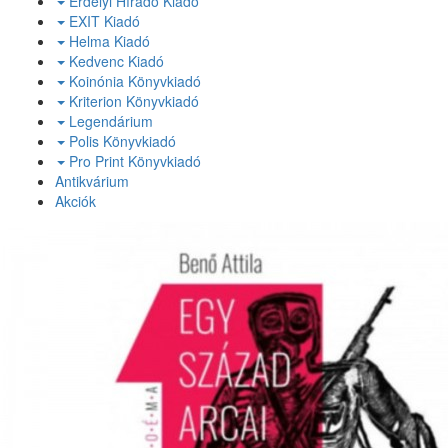
Erdélyi Híradó Kiadó
EXIT Kiadó
Helma Kiadó
Kedvenc Kiadó
Koinónia Könyvkiadó
Kriterion Könyvkiadó
Legendárium
Polis Könyvkiadó
Pro Print Könyvkiadó
Antikvárium
Akciók