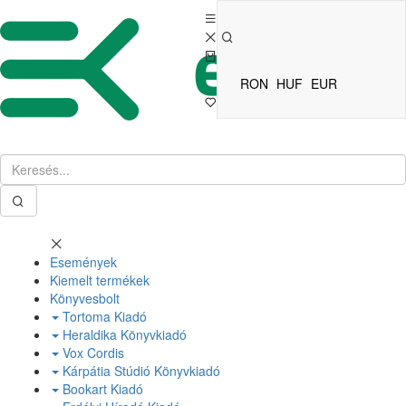
RON
HUF
EUR
Események
Kiemelt termékek
Könyvesbolt
Tortoma Kiadó
Heraldika Könyvkiadó
Vox Cordis
Kárpátia Stúdió Könyvkiadó
Bookart Kiadó