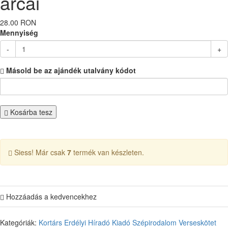
arcai
28.00 RON
Mennyiség
-
+
Másold be az ajándék utalvány kódot
Kosárba tesz
Siess! Már csak
7
termék van készleten.
Hozzáadás a kedvencekhez
Kategóriák:
Kortárs
Erdélyi Híradó Kiadó
Szépirodalom
Verseskötet