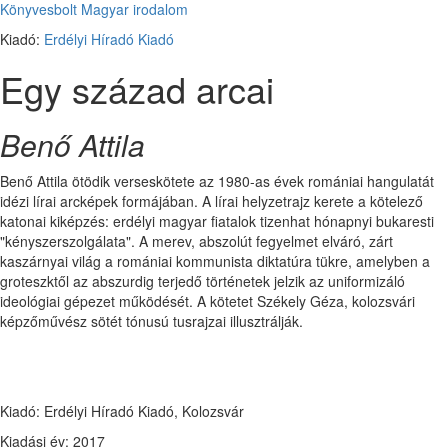
Könyvesbolt
Magyar irodalom
Kiadó:
Erdélyi Híradó Kiadó
Egy század arcai
Benő Attila
Benő Attila ötödik verseskötete az 1980-as évek romániai hangulatát
idézi lírai arcképek formájában. A lírai helyzetrajz kerete a kötelező
katonai kiképzés: erdélyi magyar fiatalok tizenhat hónapnyi bukaresti
"kényszerszolgálata". A merev, abszolút fegyelmet elváró, zárt
kaszárnyai világ a romániai kommunista diktatúra tükre, amelyben a
groteszktől az abszurdig terjedő történetek jelzik az uniformizáló
ideológiai gépezet működését. A kötetet Székely Géza, kolozsvári
képzőművész sötét tónusú tusrajzai illusztrálják.
Kiadó: Erdélyi Híradó Kiadó, Kolozsvár
Kiadási év: 2017