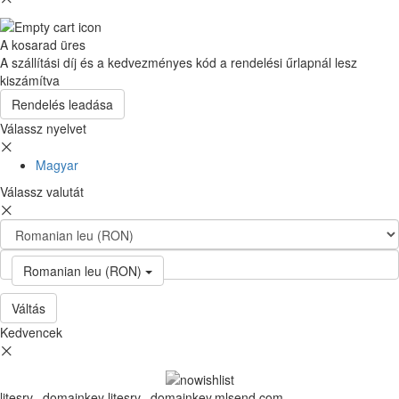
A kosarad üres
A szállítási díj és a kedvezményes kód a rendelési űrlapnál lesz
kiszámítva
Rendelés leadása
Válassz nyelvet
Magyar
Válassz valutát
Romanian leu (RON)
Váltás
Kedvencek
litesrv._domainkey litesrv._domainkey.mlsend.com