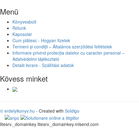
Menü
Könyvesbolt
Rólunk
Kapcsolat
Cum plătesc - Hogyan fizetek
Termeni și condiții – Általános szerződési feltételek
Informare privind protecția datelor cu caracter personal –
Adatvédelmi tájékoztató
Detalii livrare - Szállítási adatok
Kövess minket
© erdelyikonyv.hu
- Created with
Soldigo
litesrv._domainkey litesrv._domainkey.mlsend.com