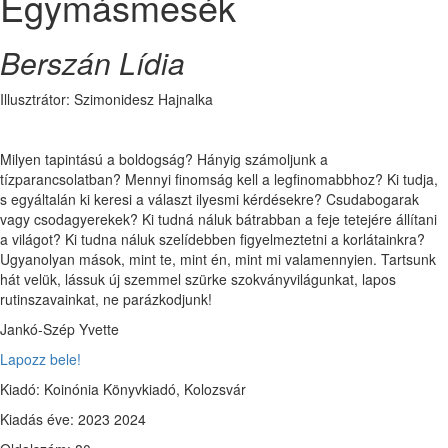
Egymásmesék
Berszán Lídia
Illusztrátor: Szimonidesz Hajnalka
Milyen tapintású a boldogság? Hányig számoljunk a
tízparancsolatban? Mennyi finomság kell a legfinomabbhoz? Ki tudja,
s egyáltalán ki keresi a választ ilyesmi kérdésekre? Csudabogarak
vagy csodagyerekek? Ki tudná náluk bátrabban a feje tetejére állítani
a világot? Ki tudna náluk szelídebben figyelmeztetni a korlátainkra?
Ugyanolyan mások, mint te, mint én, mint mi valamennyien. Tartsunk
hát velük, lássuk új szemmel szürke szokványvilágunkat, lapos
rutinszavainkat, ne parázkodjunk!
Jankó-Szép Yvette
Lapozz bele!
Kiadó: Koinónia Könyvkiadó, Kolozsvár
Kiadás éve: 2023 2024