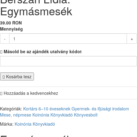
Egymásmesék
39.00 RON
Mennyiség
-
+
Másold be az ajándék utalvány kódot
Kosárba tesz
Hozzáadás a kedvencekhez
Kategóriák:
Kortárs
6–10 éveseknek
Gyermek- és ifjúsági irodalom
Mese, népmese
Koinónia Könyvkiadó
Könyvesbolt
Márka:
Koinónia Könyvkiadó