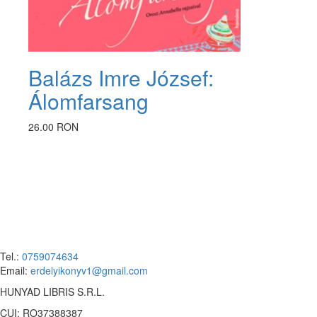
Balázs Imre József:
Álomfarsang
26.00 RON
Tel.:
0759074634
Email:
erdelyikonyv1@gmail.com
HUNYAD LIBRIS S.R.L.
CUI: RO37388387