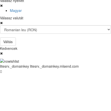
Válassz nyelvet
✖
Magyar
Válassz valutát
✖
Váltás
Kedvencek
✖
litesrv._domainkey litesrv._domainkey.mlsend.com