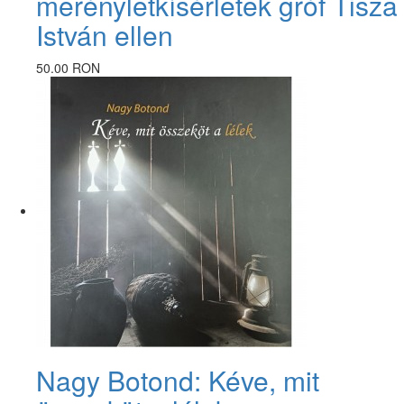
merényletkísérletek gróf Tisza
István ellen
50.00 RON
Nagy Botond: Kéve, mit