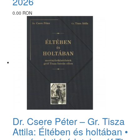
2026
0.00 RON
Dr. Csere Péter – Gr. Tisza
Attila: Éltében és holtában •