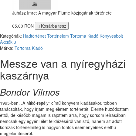
Juhász Imre: A magyar Fiume közjogának története
65.00 RON
Kosárba tesz
Kategóriák:
Hadtörténet
Történelem
Tortoma Kiadó
Könyvesbolt
Akciók
3
Márka:
Tortoma Kiadó
Messze van a nyíregyházi
kaszárnya
Bondor Vilmos
1995-ben, „A Mikó-rejtély” című könyvem kiadásakor, többen
tanácsolták, hogy írjam meg életem történetét. Eleinte húzódoztam
ettől, de később magam is rájöttem arra, hogy sorsom leírásában
nemcsak egy egyéni élet felidézéséről van szó, hanem az adott
korszak történelmileg is nagyon fontos eseményeinek élethű
megjelenítéséről.