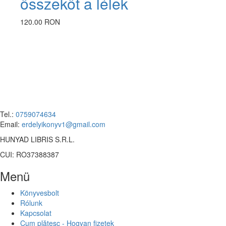
összeköt a lélek
120.00 RON
Tel.:
0759074634
Email:
erdelyikonyv1@gmail.com
HUNYAD LIBRIS S.R.L.
CUI: RO37388387
Menü
Könyvesbolt
Rólunk
Kapcsolat
Cum plătesc - Hogyan fizetek