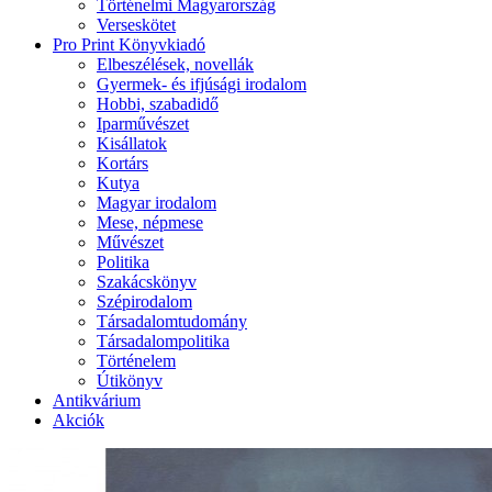
Történelmi Magyarország
Verseskötet
Pro Print Könyvkiadó
Elbeszélések, novellák
Gyermek- és ifjúsági irodalom
Hobbi, szabadidő
Iparművészet
Kisállatok
Kortárs
Kutya
Magyar irodalom
Mese, népmese
Művészet
Politika
Szakácskönyv
Szépirodalom
Társadalomtudomány
Társadalompolitika
Történelem
Útikönyv
Antikvárium
Akciók