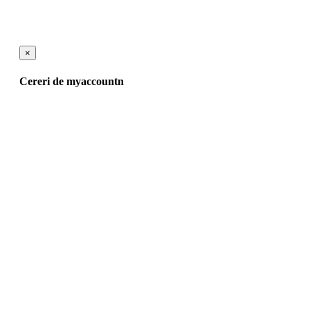
×
Cereri de myaccountn