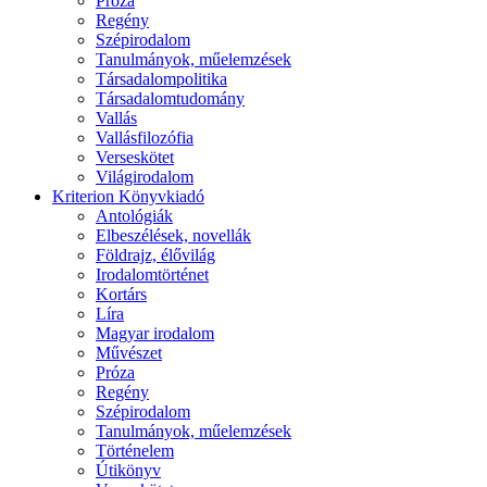
Próza
Regény
Szépirodalom
Tanulmányok, műelemzések
Társadalompolitika
Társadalomtudomány
Vallás
Vallásfilozófia
Verseskötet
Világirodalom
Kriterion Könyvkiadó
Antológiák
Elbeszélések, novellák
Földrajz, élővilág
Irodalomtörténet
Kortárs
Líra
Magyar irodalom
Művészet
Próza
Regény
Szépirodalom
Tanulmányok, műelemzések
Történelem
Útikönyv