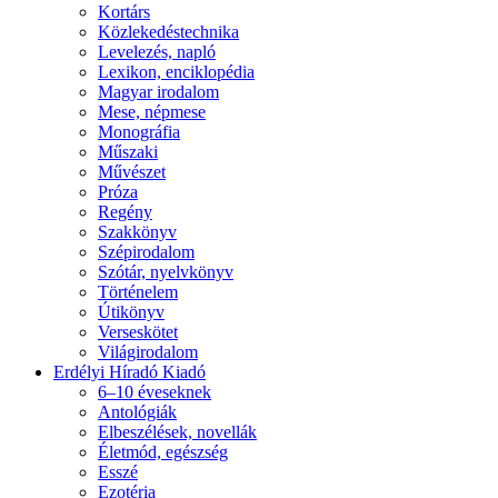
Kortárs
Közlekedéstechnika
Levelezés, napló
Lexikon, enciklopédia
Magyar irodalom
Mese, népmese
Monográfia
Műszaki
Művészet
Próza
Regény
Szakkönyv
Szépirodalom
Szótár, nyelvkönyv
Történelem
Útikönyv
Verseskötet
Világirodalom
Erdélyi Híradó Kiadó
6–10 éveseknek
Antológiák
Elbeszélések, novellák
Életmód, egészség
Esszé
Ezotéria