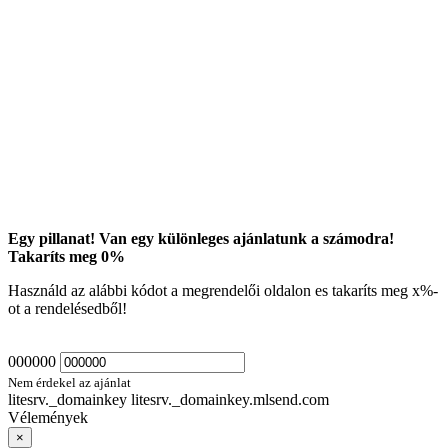
Egy pillanat! Van egy különleges ajánlatunk a számodra!
Takaríts meg
0
%
Használd az alábbi kódot a megrendelői oldalon es takaríts meg
x
%-
ot a rendelésedből!
000000
Nem érdekel az ajánlat
litesrv._domainkey litesrv._domainkey.mlsend.com
Vélemények
×