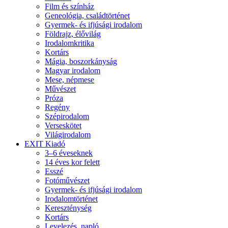
Film és színház
Geneológia, családtörténet
Gyermek- és ifjúsági irodalom
Földrajz, élővilág
Irodalomkritika
Kortárs
Mágia, boszorkányság
Magyar irodalom
Mese, népmese
Művészet
Próza
Regény
Szépirodalom
Verseskötet
Világirodalom
EXIT Kiadó
3–6 éveseknek
14 éves kor felett
Esszé
Fotóművészet
Gyermek- és ifjúsági irodalom
Irodalomtörténet
Kereszténység
Kortárs
Levelezés, napló