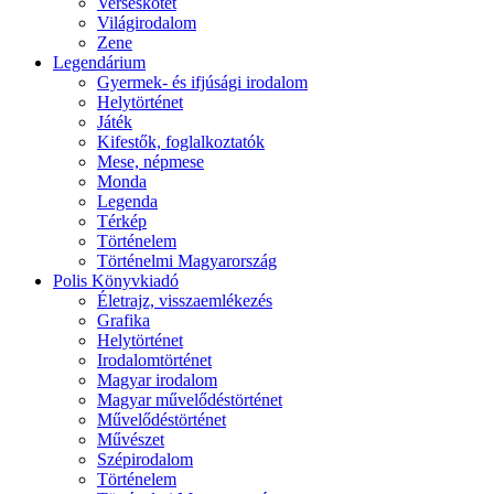
Verseskötet
Világirodalom
Zene
Legendárium
Gyermek- és ifjúsági irodalom
Helytörténet
Játék
Kifestők, foglalkoztatók
Mese, népmese
Monda
Legenda
Térkép
Történelem
Történelmi Magyarország
Polis Könyvkiadó
Életrajz, visszaemlékezés
Grafika
Helytörténet
Irodalomtörténet
Magyar irodalom
Magyar művelődéstörténet
Művelődéstörténet
Művészet
Szépirodalom
Történelem