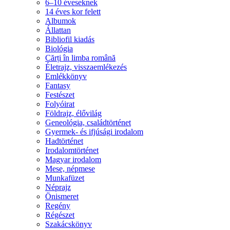
6–10 éveseknek
14 éves kor felett
Albumok
Állattan
Bibliofil kiadás
Biológia
Cărți în limba română
Életrajz, visszaemlékezés
Emlékkönyv
Fantasy
Festészet
Folyóirat
Földrajz, élővilág
Geneológia, családtörténet
Gyermek- és ifjúsági irodalom
Hadtörténet
Irodalomtörténet
Magyar irodalom
Mese, népmese
Munkafüzet
Néprajz
Önismeret
Regény
Régészet
Szakácskönyv