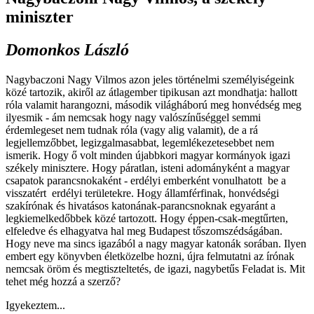
miniszter
Domonkos László
Nagybaczoni Nagy Vilmos azon jeles történelmi személyiségeink
közé tartozik, akiről az átlagember tipikusan azt mondhatja: hallott
róla valamit harangozni, második világháború meg honvédség meg
ilyesmik - ám nemcsak hogy nagy valószínűséggel semmi
érdemlegeset nem tudnak róla (vagy alig valamit), de a rá
legjellemzőbbet, legizgalmasabbat, legemlékezetesebbet nem
ismerik. Hogy ő volt minden újabbkori magyar kormányok igazi
székely minisztere. Hogy páratlan, isteni adományként a magyar
csapatok parancsnokaként - erdélyi emberként vonulhatott be a
visszatért erdélyi területekre. Hogy államférfinak, honvédségi
szakírónak és hivatásos katonának-parancsnoknak egyaránt a
legkiemelkedőbbek közé tartozott. Hogy éppen-csak-megtűrten,
elfeledve és elhagyatva hal meg Budapest tőszomszédságában.
Hogy neve ma sincs igazából a nagy magyar katonák sorában. Ilyen
embert egy könyvben életközelbe hozni, újra felmutatni az írónak
nemcsak öröm és megtiszteltetés, de igazi, nagybetűs Feladat is. Mit
tehet még hozzá a szerző?
Igyekeztem...