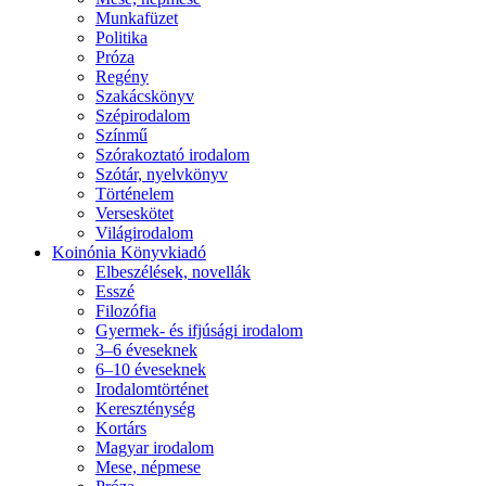
Munkafüzet
Politika
Próza
Regény
Szakácskönyv
Szépirodalom
Színmű
Szórakoztató irodalom
Szótár, nyelvkönyv
Történelem
Verseskötet
Világirodalom
Koinónia Könyvkiadó
Elbeszélések, novellák
Esszé
Filozófia
Gyermek- és ifjúsági irodalom
3–6 éveseknek
6–10 éveseknek
Irodalomtörténet
Kereszténység
Kortárs
Magyar irodalom
Mese, népmese