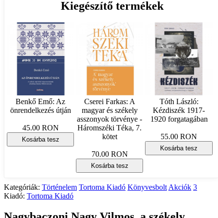
Kiegészítő termékek
Benkő Emő: Az
Cserei Farkas: A
Tóth László:
önrendelkezés útján
magyar és székely
Kézdiszék 1917-
asszonyok törvénye -
1920 forgatagában
45.00 RON
Háromszéki Téka, 7.
kötet
55.00 RON
Kosárba tesz
Kosárba tesz
70.00 RON
Kosárba tesz
Kategóriák:
Történelem
Tortoma Kiadó
Könyvesbolt
Akciók
3
Kiadó:
Tortoma Kiadó
Nagybaczoni Nagy Vilmos, a székely