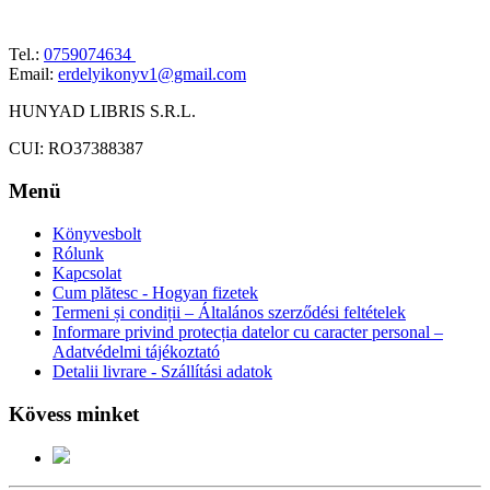
Tel.:
0759074634
Email:
erdelyikonyv1@gmail.com
HUNYAD LIBRIS S.R.L.
CUI: RO37388387
Menü
Könyvesbolt
Rólunk
Kapcsolat
Cum plătesc - Hogyan fizetek
Termeni și condiții – Általános szerződési feltételek
Informare privind protecția datelor cu caracter personal –
Adatvédelmi tájékoztató
Detalii livrare - Szállítási adatok
Kövess minket