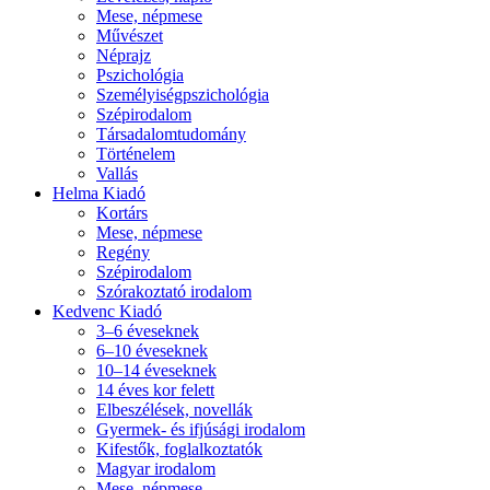
Mese, népmese
Művészet
Néprajz
Pszichológia
Személyiségpszichológia
Szépirodalom
Társadalomtudomány
Történelem
Vallás
Helma Kiadó
Kortárs
Mese, népmese
Regény
Szépirodalom
Szórakoztató irodalom
Kedvenc Kiadó
3–6 éveseknek
6–10 éveseknek
10–14 éveseknek
14 éves kor felett
Elbeszélések, novellák
Gyermek- és ifjúsági irodalom
Kifestők, foglalkoztatók
Magyar irodalom
Mese, népmese