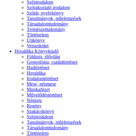
Szépirodalom
Szórakoztató irodalom
Szótár, nyelvkönyv
Tanulmányok, műelemzések
Társadalomtudomány
Természettudomány
Történelem
Útikönyv
Verseskötet
Heraldika Könyvkiadó
Földrajz, élővilág
Geneológia, családtörténet
Hadtörténet
Heraldika
Irodalomtörténet
Mese, népmese
Munkafüzet
Művelődéstörténet
Néprajz
Regény
Szakácskönyv
Szépirodalom
Tanulmányok, műelemzések
Társadalomtudomány
Történelem