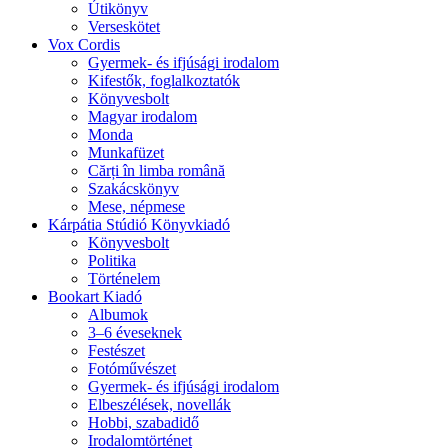
Útikönyv
Verseskötet
Vox Cordis
Gyermek- és ifjúsági irodalom
Kifestők, foglalkoztatók
Könyvesbolt
Magyar irodalom
Monda
Munkafüzet
Cărți în limba română
Szakácskönyv
Mese, népmese
Kárpátia Stúdió Könyvkiadó
Könyvesbolt
Politika
Történelem
Bookart Kiadó
Albumok
3–6 éveseknek
Festészet
Fotóművészet
Gyermek- és ifjúsági irodalom
Elbeszélések, novellák
Hobbi, szabadidő
Irodalomtörténet