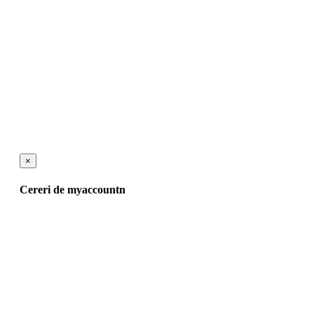
×
Cereri de myaccountn