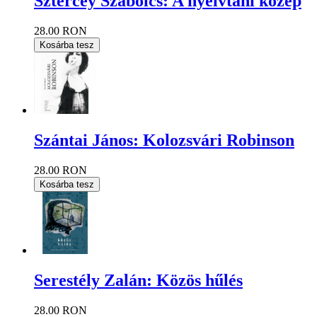
Sztercey Szabolcs: A nyelvtani közép
28.00 RON
Kosárba tesz
Szántai János: Kolozsvári Robinson
28.00 RON
Kosárba tesz
Serestély Zalán: Közös hűlés
28.00 RON