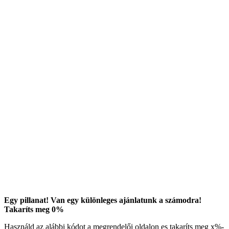
Egy pillanat! Van egy különleges ajánlatunk a számodra!
Takaríts meg
0
%
Használd az alábbi kódot a megrendelői oldalon es takaríts meg
x
%-