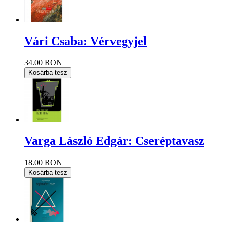
Vári Csaba: Vérvegyjel
34.00 RON
Kosárba tesz
Varga László Edgár: Cseréptavasz
18.00 RON
Kosárba tesz