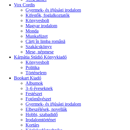
Vox Cordis
Gyermek- és ifjúsági irodalom
Kifestők, foglalkoztatók
Könyvesbolt
Magyar irodalom
Monda
Munkafüzet
Cărți în limba română
Szakácskönyv
Mese, népmese
Kárpátia Stúdió Könyvkiadó
Könyvesbolt
Politika
Történelem
Bookart Kiadó
Albumok
3–6 éveseknek
Festészet
Fotóművészet
Gyermek- és ifjúsági irodalom
Elbeszélések, novellák
Hobbi, szabadidő
Irodalomtörténet
Kortárs