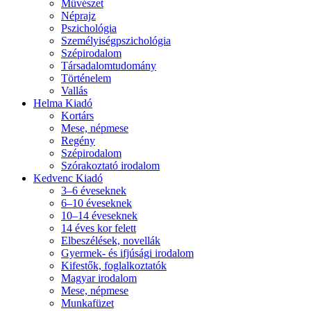
Művészet
Néprajz
Pszichológia
Személyiségpszichológia
Szépirodalom
Társadalomtudomány
Történelem
Vallás
Helma Kiadó
Kortárs
Mese, népmese
Regény
Szépirodalom
Szórakoztató irodalom
Kedvenc Kiadó
3–6 éveseknek
6–10 éveseknek
10–14 éveseknek
14 éves kor felett
Elbeszélések, novellák
Gyermek- és ifjúsági irodalom
Kifestők, foglalkoztatók
Magyar irodalom
Mese, népmese
Munkafüzet