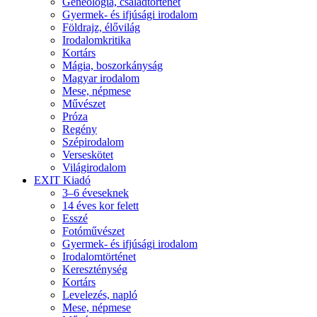
Geneológia, családtörténet
Gyermek- és ifjúsági irodalom
Földrajz, élővilág
Irodalomkritika
Kortárs
Mágia, boszorkányság
Magyar irodalom
Mese, népmese
Művészet
Próza
Regény
Szépirodalom
Verseskötet
Világirodalom
EXIT Kiadó
3–6 éveseknek
14 éves kor felett
Esszé
Fotóművészet
Gyermek- és ifjúsági irodalom
Irodalomtörténet
Kereszténység
Kortárs
Levelezés, napló
Mese, népmese