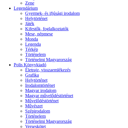
Zene
Legendárium
Gyermek- és ifjúsági irodalom
Helytörténet
Játék
Kifestők, foglalkoztatók
Mese, népmese
Monda
Legenda
Térkép
Történelem
Történelmi Magyarország
Polis Könyvkiadó
Életrajz, visszaemlékezés
Grafika
Helytörténet
Irodalomtörténet
Magyar irodalom
Magyar művelődéstörténet
Művelődéstörténet
Művészet
Szépirodalom
Történelem
Történelmi Magyarország
Verseskötet