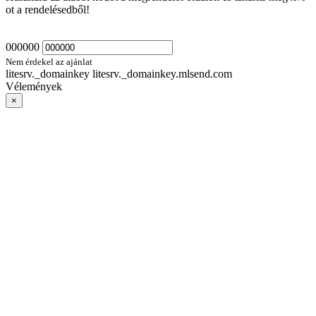
ot a rendelésedből!
000000
Nem érdekel az ajánlat
litesrv._domainkey litesrv._domainkey.mlsend.com
Vélemények
×