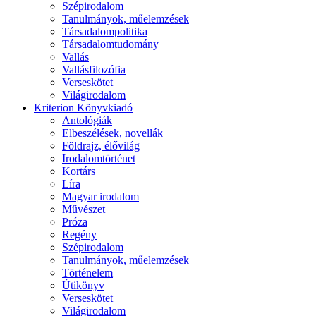
Szépirodalom
Tanulmányok, műelemzések
Társadalompolitika
Társadalomtudomány
Vallás
Vallásfilozófia
Verseskötet
Világirodalom
Kriterion Könyvkiadó
Antológiák
Elbeszélések, novellák
Földrajz, élővilág
Irodalomtörténet
Kortárs
Líra
Magyar irodalom
Művészet
Próza
Regény
Szépirodalom
Tanulmányok, műelemzések
Történelem
Útikönyv
Verseskötet
Világirodalom