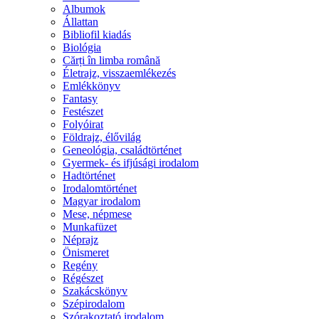
Albumok
Állattan
Bibliofil kiadás
Biológia
Cărți în limba română
Életrajz, visszaemlékezés
Emlékkönyv
Fantasy
Festészet
Folyóirat
Földrajz, élővilág
Geneológia, családtörténet
Gyermek- és ifjúsági irodalom
Hadtörténet
Irodalomtörténet
Magyar irodalom
Mese, népmese
Munkafüzet
Néprajz
Önismeret
Regény
Régészet
Szakácskönyv
Szépirodalom
Szórakoztató irodalom