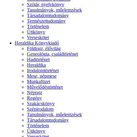
Szótár, nyelvkönyv
Tanulmányok, műelemzések
Társadalomtudomány
Természettudomány
Történelem
Útikönyv
Verseskötet
Heraldika Könyvkiadó
Földrajz, élővilág
Geneológia, családtörténet
Hadtörténet
Heraldika
Irodalomtörténet
Mese, népmese
Munkafüzet
Művelődéstörténet
Néprajz
Regény
Szakácskönyv
Szépirodalom
Tanulmányok, műelemzések
Társadalomtudomány
Történelem
Útikönyv
Verseskötet