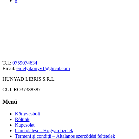
»
Tel.:
0759074634
Email:
erdelyikonyv1@gmail.com
HUNYAD LIBRIS S.R.L.
CUI: RO37388387
Menü
Könyvesbolt
Rólunk
Kapcsolat
Cum plătesc - Hogyan fizetek
Termeni și condiții – Általános szerződési feltételek