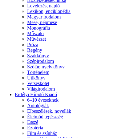
Közlekedéstechnika
Levelezés, napló
Lexikon, enciklopédia
Magyar irodalom
Mese, népmese
Monográfia
Műszaki
Művészet
Próza
Regény
Szakkönyv
Szépirodalom
Szótár, nyelvkönyv
Történelem
Útikönyv
Verseskötet
Világirodalom
Erdélyi Híradó Kiadó
6–10 éveseknek
Antológiák
Elbeszélések, novellák
Életmód, egészség
Esszé
Ezotéria
Film és színház