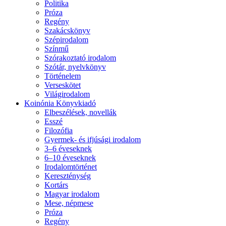
Politika
Próza
Regény
Szakácskönyv
Szépirodalom
Színmű
Szórakoztató irodalom
Szótár, nyelvkönyv
Történelem
Verseskötet
Világirodalom
Koinónia Könyvkiadó
Elbeszélések, novellák
Esszé
Filozófia
Gyermek- és ifjúsági irodalom
3–6 éveseknek
6–10 éveseknek
Irodalomtörténet
Kereszténység
Kortárs
Magyar irodalom
Mese, népmese
Próza
Regény