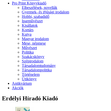
Pro Print Könyvkiadó
Elbeszélések, novellák
Gyermek- és ifjúsági irodalom
Hobbi, szabadidő
Iparművészet
Kisállatok
Kortárs
Kutya
Magyar irodalom
Mese, népmese
Művészet
Politika
Szakácskönyv
Szépirodalom
Társadalomtudomány
Társadalompolitika
Történelem
Útikönyv
Antikvárium
Akciók
Erdélyi Híradó Kiadó