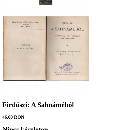
Firdúszi: A Sahnáméból
46.00 RON
Nincs készleten