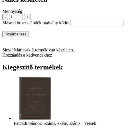
Mennyiség
-
+
Másold be az ajándék utalvány kódot
Kosárba tesz
Siess! Már csak
1
termék van készleten.
Hozzáadás a kedvencekhez
Kiegészítő termékek
Farcádi Sándor: Szánts, ekém, szánts - Versek