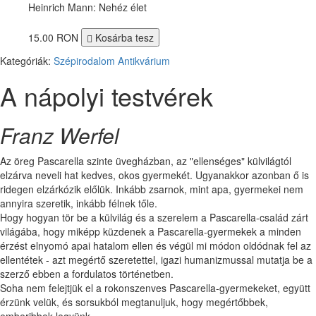
Heinrich Mann: Nehéz élet
15.00 RON
Kosárba tesz
Kategóriák:
Szépirodalom
Antikvárium
A nápolyi testvérek
Franz Werfel
Az öreg Pascarella szinte üvegházban, az "ellenséges" külvilágtól
elzárva neveli hat kedves, okos gyermekét. Ugyanakkor azonban ő is
ridegen elzárkózik előlük. Inkább zsarnok, mint apa, gyermekei nem
annyira szeretik, inkább félnek tőle.
Hogy hogyan tör be a külvilág és a szerelem a Pascarella-család zárt
világába, hogy miképp küzdenek a Pascarella-gyermekek a minden
érzést elnyomó apai hatalom ellen és végül mi módon oldódnak fel az
ellentétek - azt megértő szeretettel, igazi humanizmussal mutatja be a
szerző ebben a fordulatos történetben.
Soha nem felejtjük el a rokonszenves Pascarella-gyermekeket, együtt
érzünk velük, és sorsukból megtanuljuk, hogy megértőbbek,