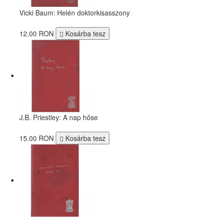
Vicki Baum: Helén doktorkisasszony
12.00 RON
Kosárba tesz
J.B. Priestley: A nap hőse
15.00 RON
Kosárba tesz