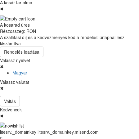
A kosár tartalma
✖
A kosarad üres
Részösszeg:
RON
A szállítási díj és a kedvezményes kód a rendelési űrlapnál lesz
kiszámítva
Rendelés leadása
Válassz nyelvet
✖
Magyar
Válassz valutát
✖
Váltás
Kedvencek
✖
litesrv._domainkey litesrv._domainkey.mlsend.com