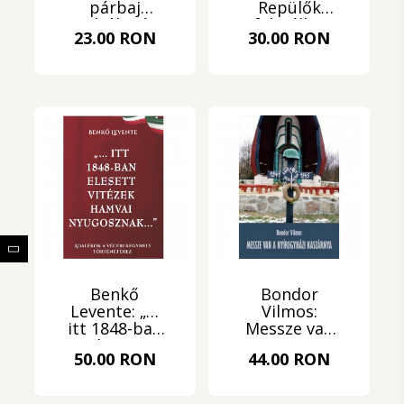
párbaj
Repülők
(Tiltólistás
felszállni!
23.00 RON
30.00 RON
kötet)
(Tiltólistás
kötet)
Benkő
Bondor
Levente: „…
Vilmos:
itt 1848-ban
Messze van
elesett
a
50.00 RON
44.00 RON
vitézek
nyíregyházi
hamvai
kaszárnya
nyugosznak…”