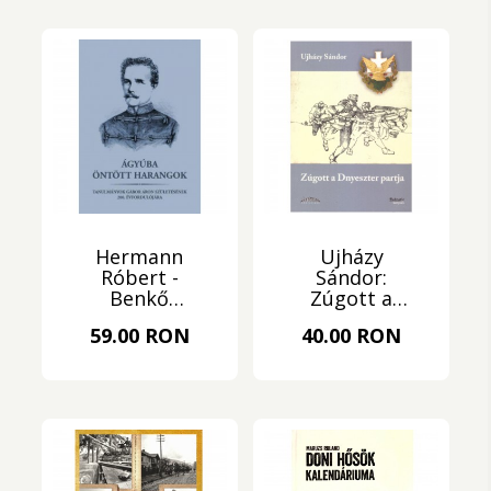
Hermann
Ujházy
Róbert -
Sándor:
Benkő
Zúgott a
Levente:
Dnyeszter
59.00 RON
40.00 RON
Ágyúba
partja
öntött
harangok