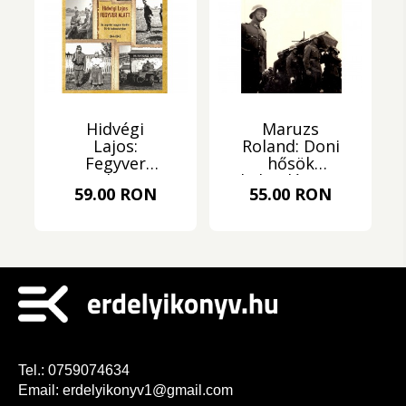
Hidvégi
Maruzs
Lajos:
Roland: Doni
Fegyver
hősök
alatt
kalendáriuma
59.00 RON
55.00 RON
Tel.:
0759074634
Email:
erdelyikonyv1@gmail.com