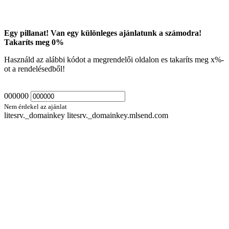
Egy pillanat! Van egy különleges ajánlatunk a számodra!
Takaríts meg
0
%
Használd az alábbi kódot a megrendelői oldalon es takaríts meg
x
%-
ot a rendelésedből!
000000
Nem érdekel az ajánlat
litesrv._domainkey litesrv._domainkey.mlsend.com