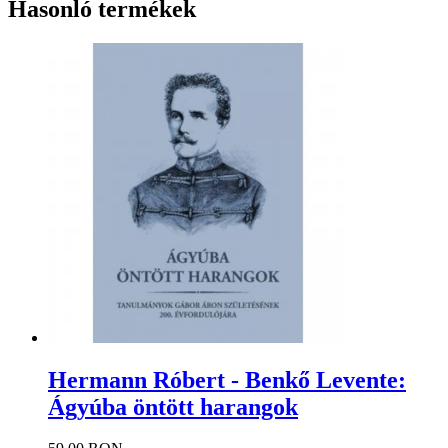
Hasonló termékek
Hermann Róbert - Benkő Levente:
Ágyúba öntött harangok