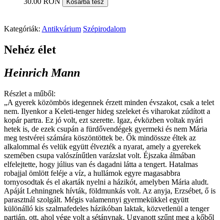
30.00 RON
Kosárba tesz
Kategóriák:
Antikvárium
Szépirodalom
Nehéz élet
Heinrich Mann
Részlet a műből:
„A gyerek közömbös idegennek érzett minden évszakot, csak a telet
nem. Ilyenkor a Keleti-tenger hideg szeleket és viharokat zúdított a
kopár partra. Ez jó volt, ezt szerette. Igaz, évközben voltak nyári
hetek is, de ezek csupán a fürdővendégek gyermeki és nem Mária
meg testvérei számára köszöntöttek be. Ők mindössze éltek az
alkalommal és velük együtt élvezték a nyarat, amely a gyerekek
szemében csupa valószínűtlen varázslat volt. Éjszaka álmában
elfelejtette, hogy július van és dagadni látta a tengert. Hatalmas
robajjal ömlött feléje a víz, a hullámok egyre magasabbra
tornyosodtak és el akarták nyelni a házikót, amelyben Mária aludt.
Apáját Lehningnek hívták, földmunkás volt. Az anyja, Erzsébet, ő is
parasztnál szolgált. Mégis valamennyi gyermekükkel együtt
különálló kis szalmafedeles házikóban laktak, közvetlenül a tenger
partján, ott, ahol vége volt a sétánynak. Ugyanott szűnt meg a kőből