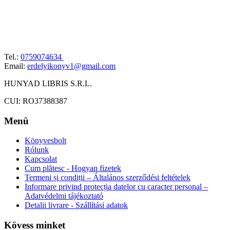
Tel.:
0759074634
Email:
erdelyikonyv1@gmail.com
HUNYAD LIBRIS S.R.L.
CUI: RO37388387
Menü
Könyvesbolt
Rólunk
Kapcsolat
Cum plătesc - Hogyan fizetek
Termeni și condiții – Általános szerződési feltételek
Informare privind protecția datelor cu caracter personal –
Adatvédelmi tájékoztató
Detalii livrare - Szállítási adatok
Kövess minket