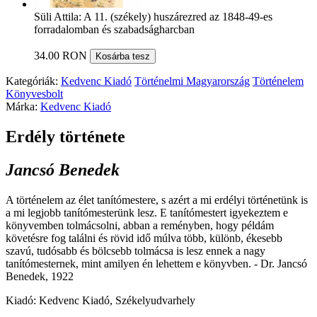
Süli Attila: A 11. (székely) huszárezred az 1848-49-es
forradalomban és szabadságharcban
34.00 RON
Kosárba tesz
Kategóriák:
Kedvenc Kiadó
Történelmi Magyarország
Történelem
Könyvesbolt
Márka:
Kedvenc Kiadó
Erdély története
Jancsó Benedek
A történelem az élet tanítómestere, s azért a mi erdélyi történetünk is
a mi legjobb tanítómesterünk lesz. E tanítómestert igyekeztem e
könyvemben tolmácsolni, abban a reményben, hogy példám
követésre fog találni és rövid idő múlva több, különb, ékesebb
szavú, tudósabb és bölcsebb tolmácsa is lesz ennek a nagy
tanítómesternek, mint amilyen én lehettem e könyvben. - Dr. Jancsó
Benedek, 1922
Kiadó: Kedvenc Kiadó, Székelyudvarhely