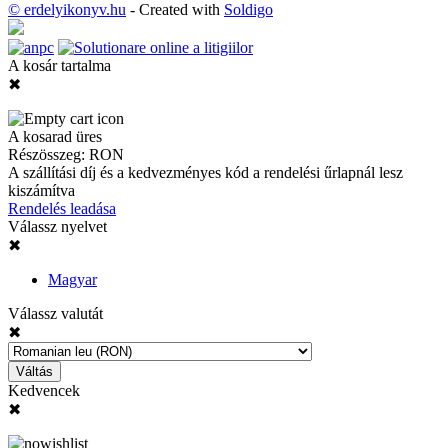
© erdelyikonyv.hu
- Created with
Soldigo
A kosár tartalma
✖
A kosarad üres
Részösszeg:
RON
A szállítási díj és a kedvezményes kód a rendelési űrlapnál lesz
kiszámítva
Rendelés leadása
Válassz nyelvet
✖
Magyar
Válassz valutát
✖
Váltás
Kedvencek
✖