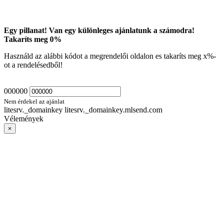
Egy pillanat! Van egy különleges ajánlatunk a számodra!
Takaríts meg
0
%
Használd az alábbi kódot a megrendelői oldalon es takaríts meg
x
%-
ot a rendelésedből!
000000
Nem érdekel az ajánlat
litesrv._domainkey litesrv._domainkey.mlsend.com
Vélemények
×