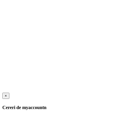
×
Cereri de myaccountn