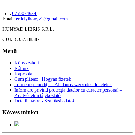
Tel.:
0759074634
Email:
erdelyikonyv1@gmail.com
HUNYAD LIBRIS S.R.L.
CUI: RO37388387
Menü
Könyvesbolt
Rólunk
Kapcsolat
Cum plătesc - Hogyan fizetek
Termeni și condiții – Általános szerződési feltételek
Informare privind protecția datelor cu caracter personal –
Adatvédelmi tájékoztató
Detalii livrare - Szállítási adatok
Kövess minket