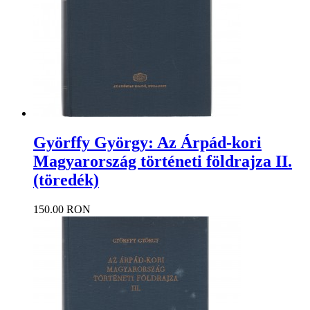
Györffy György: Az Árpád-kori
Magyarország történeti földrajza II.
(töredék)
150.00 RON