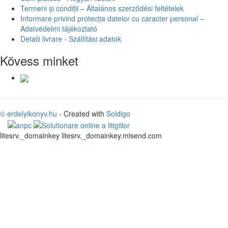
Termeni și condiții – Általános szerződési feltételek
Informare privind protecția datelor cu caracter personal –
Adatvédelmi tájékoztató
Detalii livrare - Szállítási adatok
Kövess minket
© erdelyikonyv.hu
- Created with
Soldigo
litesrv._domainkey litesrv._domainkey.mlsend.com