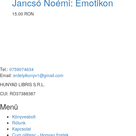
Jancsó Noémi: Emotikon
15.00 RON
Tel.:
0759074634
Email:
erdelyikonyv1@gmail.com
HUNYAD LIBRIS S.R.L.
CUI: RO37388387
Menü
Könyvesbolt
Rólunk
Kapcsolat
Cum plătesc - Hogyan fizetek