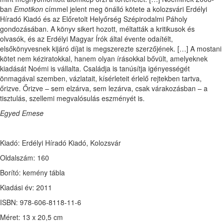
ban
Emotikon
címmel jelent meg önálló kötete a kolozsvári Erdélyi
Híradó Kiadó és az Előretolt Helyőrség Szépirodalmi Páholy
gondozásában. A könyv sikert hozott, méltatták a kritikusok és
olvasók, és az Erdélyi Magyar Írók által évente odaítélt,
elsőkönyvesnek kijáró díjat is megszerezte szerzőjének. […] A mostani
kötet nem kéziratokkal, hanem olyan írásokkal bővült, amelyeknek
kiadását Noémi is vállalta. Családja is tanúsítja igényességét
önmagával szemben, vázlatait, kísérleteit érlelő rejtekben tartva,
őrizve. Őrizve – sem elzárva, sem lezárva, csak várakozásban – a
tisztulás, szellemi megvalósulás eszményét is.
Egyed Emese
Kiadó: Erdélyi Híradó Kiadó, Kolozsvár
Oldalszám: 160
Borító: kemény tábla
Kiadási év: 2011
ISBN: 978-606-8118-11-6
Méret: 13 x 20,5 cm