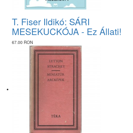
T. Fiser Ildikó: SÁRI
MESEKUCKÓJA - Ez Állati!
67.00 RON