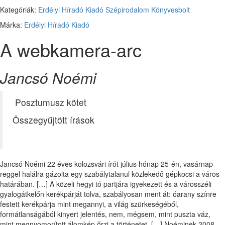
Kategóriák:
Erdélyi Híradó Kiadó
Szépirodalom
Könyvesbolt
Márka:
Erdélyi Híradó Kiadó
A webkamera-arc
Jancsó Noémi
Posztumusz kötet
Összegyűjtött írások
Jancsó Noémi 22 éves kolozsvári írót július hónap 25-én, vasárnap
reggel halálra gázolta egy szabálytalanul közlekedő gépkocsi a város
határában. […] A közeli hegyi tó partjára igyekezett és a városszéli
gyalogátkelőn kerékpárját tolva, szabályosan ment át: óarany színre
festett kerékpárja mint megannyi, a világ szürkeségéből,
formátlanságából kinyert jelentés, nem, mégsem, mint puszta váz,
mint megnyomorított álomkép őrzi a történetet. […] Noéminek 2008-