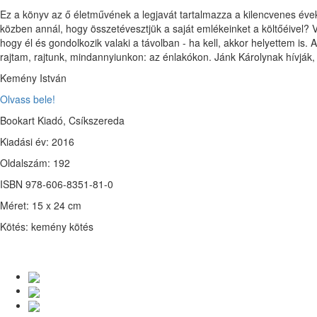
Ez a könyv az ő életművének a legjavát tartalmazza a kilencvenes évek e
közben annál, hogy összetévesztjük a saját emlékeinket a költőéivel? V
hogy él és gondolkozik valaki a távolban - ha kell, akkor helyettem is.
rajtam, rajtunk, mindannyiunkon: az énlakókon. Jánk Károlynak hívják,
Kemény István
Olvass bele!
Bookart Kiadó, Csíkszereda
Kiadási év: 2016
Oldalszám: 192
ISBN 978-606-8351-81-0
Méret: 15 x 24 cm
Kötés: kemény kötés