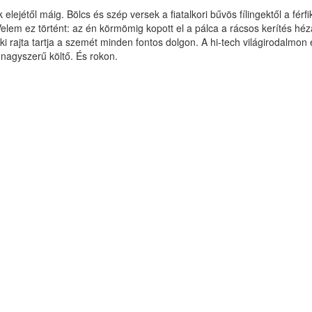
lejétől máig. Bölcs és szép versek a fiatalkori bűvös fílingektől a fér
elem ez történt: az én körmömig kopott el a pálca a rácsos kerítés héz
 Aki rajta tartja a szemét minden fontos dolgon. A hi-tech világirodalm
 nagyszerű költő. És rokon.