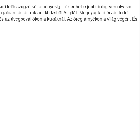
fikori létösszegző költeményekig. Történhet-e jobb dolog versolvasás
agaiban, és én raktam ki rizsből Angliát. Megnyugtató érzés tudni,
on és az üvegbeváltókon a kukáknál. Az öreg árnyékon a világ végén. És