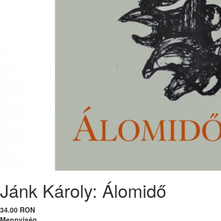
Jánk Károly: Álomidő
34.00 RON
Mennyiség