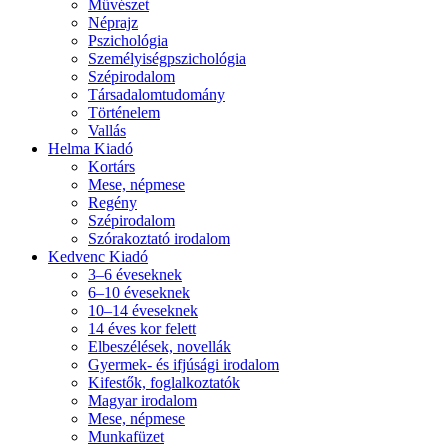
Művészet
Néprajz
Pszichológia
Személyiségpszichológia
Szépirodalom
Társadalomtudomány
Történelem
Vallás
Helma Kiadó
Kortárs
Mese, népmese
Regény
Szépirodalom
Szórakoztató irodalom
Kedvenc Kiadó
3–6 éveseknek
6–10 éveseknek
10–14 éveseknek
14 éves kor felett
Elbeszélések, novellák
Gyermek- és ifjúsági irodalom
Kifestők, foglalkoztatók
Magyar irodalom
Mese, népmese
Munkafüzet