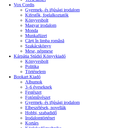
Vox Cordis
Gyermek- és ifjúsági irodalom
Kifestők, foglalkoztatók
Könyvesbolt
Magyar irodalom
Monda
Munkafüzet
Cărți în limba română
Szakácskönyv
Mese, népmese
Kárpátia Stúdió Könyvkiadó
Könyvesbolt
Politika
Történelem
Bookart Kiadó
Albumok
3–6 éveseknek
Festészet
Fotóművészet
Gyermek- és ifjúsági irodalom
Elbeszélések, novellák
Hobbi, szabadidő
Irodalomtörténet
Kortárs