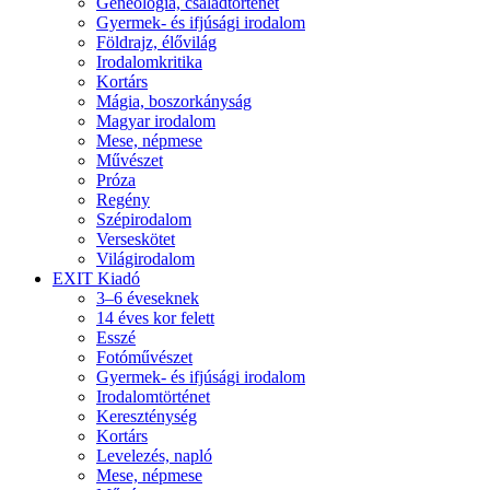
Geneológia, családtörténet
Gyermek- és ifjúsági irodalom
Földrajz, élővilág
Irodalomkritika
Kortárs
Mágia, boszorkányság
Magyar irodalom
Mese, népmese
Művészet
Próza
Regény
Szépirodalom
Verseskötet
Világirodalom
EXIT Kiadó
3–6 éveseknek
14 éves kor felett
Esszé
Fotóművészet
Gyermek- és ifjúsági irodalom
Irodalomtörténet
Kereszténység
Kortárs
Levelezés, napló
Mese, népmese