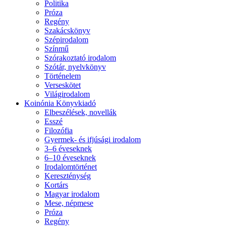
Politika
Próza
Regény
Szakácskönyv
Szépirodalom
Színmű
Szórakoztató irodalom
Szótár, nyelvkönyv
Történelem
Verseskötet
Világirodalom
Koinónia Könyvkiadó
Elbeszélések, novellák
Esszé
Filozófia
Gyermek- és ifjúsági irodalom
3–6 éveseknek
6–10 éveseknek
Irodalomtörténet
Kereszténység
Kortárs
Magyar irodalom
Mese, népmese
Próza
Regény