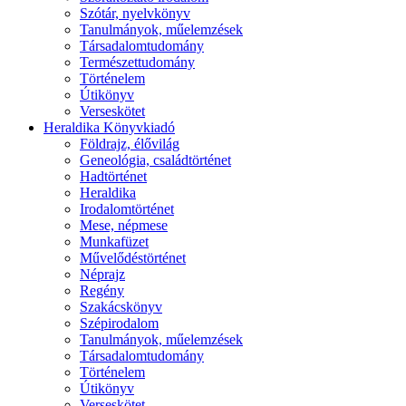
Szótár, nyelvkönyv
Tanulmányok, műelemzések
Társadalomtudomány
Természettudomány
Történelem
Útikönyv
Verseskötet
Heraldika Könyvkiadó
Földrajz, élővilág
Geneológia, családtörténet
Hadtörténet
Heraldika
Irodalomtörténet
Mese, népmese
Munkafüzet
Művelődéstörténet
Néprajz
Regény
Szakácskönyv
Szépirodalom
Tanulmányok, műelemzések
Társadalomtudomány
Történelem
Útikönyv
Verseskötet