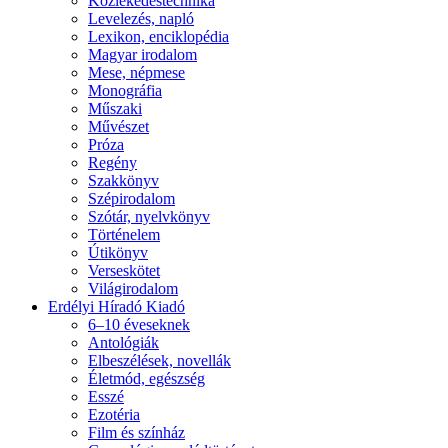
Közlekedéstechnika
Levelezés, napló
Lexikon, enciklopédia
Magyar irodalom
Mese, népmese
Monográfia
Műszaki
Művészet
Próza
Regény
Szakkönyv
Szépirodalom
Szótár, nyelvkönyv
Történelem
Útikönyv
Verseskötet
Világirodalom
Erdélyi Híradó Kiadó
6–10 éveseknek
Antológiák
Elbeszélések, novellák
Életmód, egészség
Esszé
Ezotéria
Film és színház