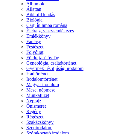
Albumok
Állattan
Bibliofil kiadás
Biológia
Cărți în limba română
Életrajz, visszaemlékezés
Emlékkönyv
Fantasy
Festészet
Folyóirat
Földrajz, élővilág
Geneológia, családtörténet
Gyermek- és ifjúsági irodalom
Hadtörténet
Irodalomtörténet
Magyar irodalom
Mese, népmese
Munkafüzet
Néprajz
Önismeret
Regény
Régészet
Szakácskönyv
Szépirodalom
Szórakoztató irodalom