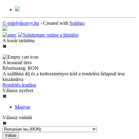
© erdelyikonyv.hu
- Created with
Soldigo
A kosár tartalma
✖
A kosarad üres
Részösszeg:
RON
A szállítási díj és a kedvezményes kód a rendelési űrlapnál lesz
kiszámítva
Rendelés leadása
Válassz nyelvet
✖
Magyar
Válassz valutát
✖
Váltás