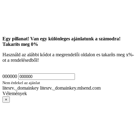
Egy pillanat! Van egy különleges ajánlatunk a számodra!
Takaríts meg
0
%
Használd az alábbi kódot a megrendelői oldalon es takaríts meg
x
%-
ot a rendelésedből!
000000
Nem érdekel az ajánlat
litesrv._domainkey litesrv._domainkey.mlsend.com
Vélemények
×