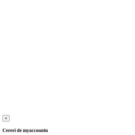
×
Cereri de myaccountn