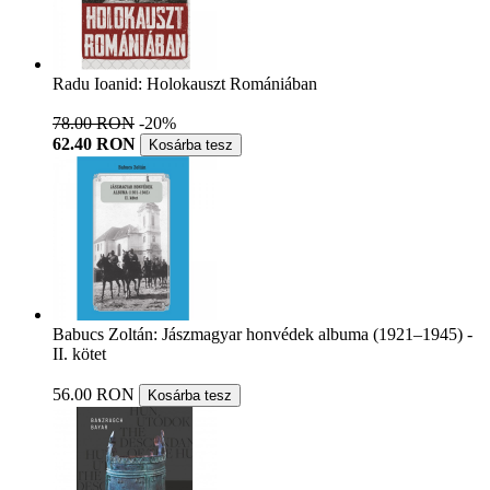
Radu Ioanid: Holokauszt Romániában
78.00 RON
-20%
62.40 RON
Kosárba tesz
Babucs Zoltán: Jászmagyar honvédek albuma (1921–1945) -
II. kötet
56.00 RON
Kosárba tesz