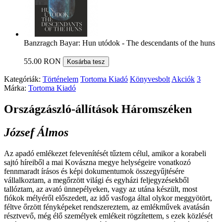
Banzragch Bayar: Hun utódok - The descendants of the huns
55.00 RON
Kosárba tesz
Kategóriák:
Történelem
Tortoma Kiadó
Könyvesbolt
Akciók
3
Márka:
Tortoma Kiadó
Országzászló-állítások Háromszéken
József Álmos
Az apadó emlékezet felevenítését tűztem célul, amikor a korabeli
sajtó híreiből a mai Kovászna megye helységeire vonatkozó
fennmaradt írásos és képi dokumentumok összegyűjtésére
vállalkoztam, a megőrzött világi és egyházi feljegyzésekből
tallóztam, az avató ünnepélyeken, vagy az utána készült, most
fiókok mélyéről előszedett, az idő vasfoga által olykor meggyötört,
féltve őrzött fényképeket rendszereztem, az emlékművek avatásán
résztvevő, még élő személyek emlékeit rögzítettem, s ezek közlését