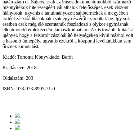
határoztam el. Sajnos, csak az írásos dokumentumokból származó
bizonyítékok hitelességéért vállalhatok felelősséget, ezek viszont
hiányosak, ugyanis a tanulmányozott sajtótermékek a megyében
történt zászlóállításoknak csak egy részéről számoltak be. Így sok
esetben csak még élő szemtanúk foszladozó s olykor egymásnak
ellentmondó emlékezetére támaszkodhattam. Az is további kutatást
igényel, hogy a felsorolt zászlóállító helységeken kívül máshol volt-
e hasonló ünnepély, ugyanis ezekről a központi levéltárakban sem
őriznek kimutatást.
Kiadó: Tortoma Könyvkiadó, Barót
Kiadás éve: 2018
Oldalszám: 203
ISBN: 978-973-8995-71-0