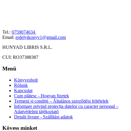
Tel.:
0759074634
Email:
erdelyikonyv1@gmail.com
HUNYAD LIBRIS S.R.L.
CUI: RO37388387
Menü
Könyvesbolt
Rólunk
Kapcsolat
Cum plătesc - Hogyan fizetek
Termeni și condiții – Általános szerződési feltételek
Informare privind protecția datelor cu caracter personal –
Adatvédelmi tájékoztató
Detalii livrare - Szállítási adatok
Kövess minket