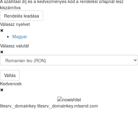
A szállítási díj és a kedvezményes kód a rendelési űrlapnál lesz
kiszámítva
Rendelés leadása
Válassz nyelvet
✖
Magyar
Válassz valutát
✖
Váltás
Kedvencek
✖
litesrv._domainkey litesrv._domainkey.mlsend.com