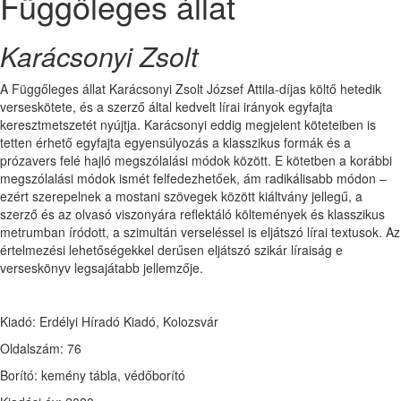
Függőleges állat
Karácsonyi Zsolt
A Függőleges állat Karácsonyi Zsolt József Attila-díjas költő hetedik
verseskötete, és a szerző által kedvelt lírai irányok egyfajta
keresztmetszetét nyújtja. Karácsonyi eddig megjelent köteteiben is
tetten érhető egyfajta egyensúlyozás a klasszikus formák és a
prózavers felé hajló megszólalási módok között. E kötetben a korábbi
megszólalási módok ismét felfedezhetőek, ám radikálisabb módon –
ezért szerepelnek a mostani szövegek között kiáltvány jellegű, a
szerző és az olvasó viszonyára reflektáló költemények és klasszikus
metrumban íródott, a szimultán verseléssel is eljátszó lírai textusok. Az
értelmezési lehetőségekkel derűsen eljátszó szikár líraiság e
verseskönyv legsajátabb jellemzője.
Kiadó: Erdélyi Híradó Kiadó, Kolozsvár
Oldalszám: 76
Borító: kemény tábla, védőborító