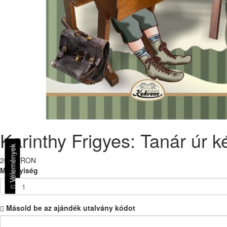
Karinthy Frigyes: Tanár úr 
Vélemények
20.00 RON
Mennyiség
-
Másold be az ajándék utalvány kódot