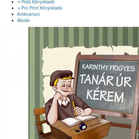
Polis Könyvkiadó
Pro Print Könyvkiadó
Antikvárium
Akciók