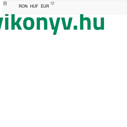
RON
HUF
EUR