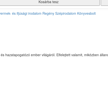
Kosárba tesz
ermek- és ifjúsági irodalom
Regény
Szépirodalom
Könyvesbolt
 és hazatapogatózó ember világáról. Elfelejtett valamit, miközben álland