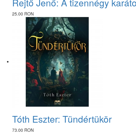
Rejtő Jenő: A tizennégy karát
25.00 RON
Tóth Eszter: Tündértükör
73.00 RON