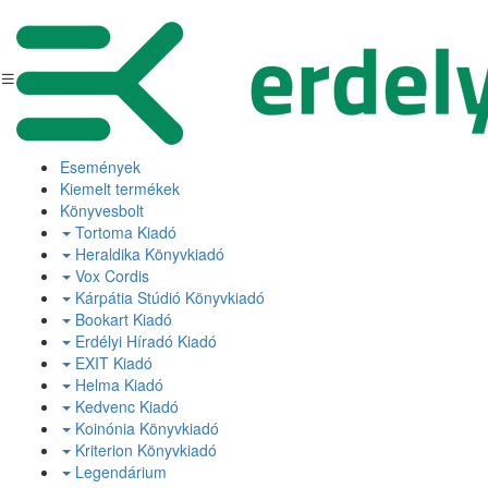
Események
Kiemelt termékek
Könyvesbolt
Tortoma Kiadó
Heraldika Könyvkiadó
Vox Cordis
Kárpátia Stúdió Könyvkiadó
Bookart Kiadó
Erdélyi Híradó Kiadó
EXIT Kiadó
Helma Kiadó
Kedvenc Kiadó
Koinónia Könyvkiadó
Kriterion Könyvkiadó
Legendárium