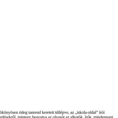
könyösen rideg tanrend kereteit túllépve, az „iskola-oldal” írói
rdésekről, mintegy beavatva az olvasót az alkotók, írók, min­dennapi