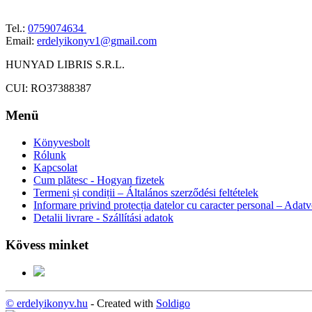
Tel.:
0759074634
Email:
erdelyikonyv1@gmail.com
HUNYAD LIBRIS S.R.L.
CUI: RO37388387
Menü
Könyvesbolt
Rólunk
Kapcsolat
Cum plătesc - Hogyan fizetek
Termeni și condiții – Általános szerződési feltételek
Informare privind protecția datelor cu caracter personal – Adat
Detalii livrare - Szállítási adatok
Kövess minket
© erdelyikonyv.hu
- Created with
Soldigo