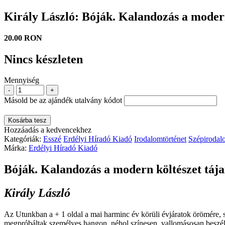
Király László: Bóják. Kalandozás a modern
20.00 RON
Nincs készleten
Mennyiség
-
+
Másold be az ajándék utalvány kódot
Kosárba tesz
Hozzáadás a kedvencekhez
Kategóriák:
Esszé
Erdélyi Híradó Kiadó
Irodalomtörténet
Szépirodal
Márka:
Erdélyi Híradó Kiadó
Bóják. Kalandozás a modern költészet tája
Király László
Az Utunkban a + 1 oldal a mai harminc év körüli évjáratok örömére, s 
megpróbáltak személyes hangon, néhol színesen, vallomásosan be­szélni