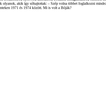
k olyanok, akik így sóhajtottak: – Szép volna többet fog­lalkozni mindez
pénteken 1971 és 1974 kö­zött. Mi is volt a Bóják?