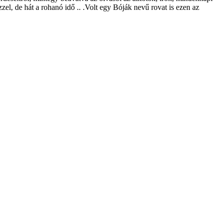
zel, de hát a rohanó idő .. .Volt egy Bóják nevű rovat is ezen az