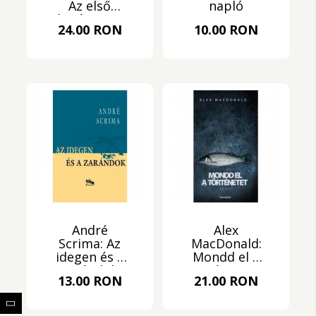
Az első
napló
karácsonyi
24.00 RON
10.00 RON
ajándékok
legendája
André
Alex
Scrima: Az
MacDonald:
idegen és a
Mondd el a
zarándok
történetet –
13.00 RON
21.00 RON
Az ács