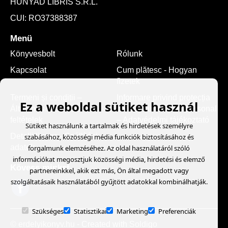
HUNYAD LIBRIS S.R.L.
CUI: RO37388387
Menü
Könyvesbolt
Rólunk
Kapcsolat
Cum plătesc - Hogyan
fizetek
Termeni și condiții –
Informare privind protecția
Ez a weboldal sütiket használ
Általános szerződési
datelor cu caracter personal
feltételek
– Adatvédelmi tájékoztató
Sütiket használunk a tartalmak és hirdetések személyre
Detalii livrare - Szállítási
szabásához, közösségi média funkciók biztosításához és
adatok
forgalmunk elemzéséhez. Az oldal használatáról szóló
információkat megosztjuk közösségi média, hirdetési és elemző
Kövess minket
partnereinkkel, akik ezt más, Ön által megadott vagy
szolgáltatásaik használatából gyűjtött adatokkal kombinálhatják.
Szükséges
Statisztikai
Marketing
Preferenciák
© erdelyikonyv.hu
- Created with
Soldigo