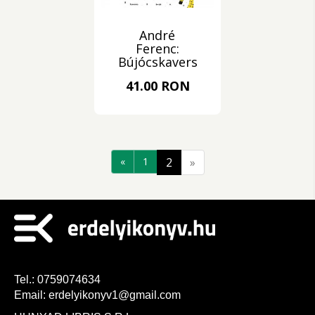
André
Ferenc:
Bújócskaverseny
41.00 RON
«
1
2
»
Tel.:
0759074634
Email:
erdelyikonyv1@gmail.com