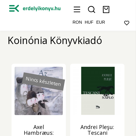
RON
HUF
EUR
Koinónia Könyvkiadó
Nincs készleten
Axel
Andrei Pleşu:
Hambræus:
Tescani