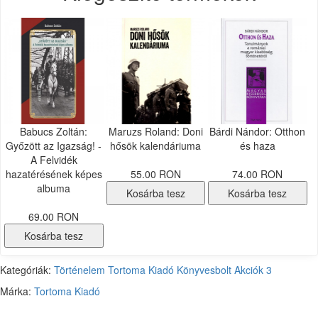
Babucs Zoltán:
Maruzs Roland: Doni
Bárdi Nándor: Otthon
Győzött az Igazság! -
hősök kalendáriuma
és haza
A Felvidék
hazatérésének képes
55.00 RON
74.00 RON
albuma
Kosárba tesz
Kosárba tesz
69.00 RON
Kosárba tesz
Kategóriák:
Történelem
Tortoma Kiadó
Könyvesbolt
Akciók
3
Márka:
Tortoma Kiadó