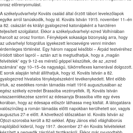
orosz előrenyomulást.
A székelyudvarhelyi Kováts család által őrzött tábori levelezőlapok
egyike arról tanúskodik, hogy id. Kováts István 1915. november 11–én
a 82. császári és királyi gyalogezred katonájaként a harctéren
teljesített szolgálatot. Ekkor a székelyudvarhelyi ezred Volhíniában
harcolt az orosz fronton. Fényképek sokasága bizonyság arra, hogy
az udvarhelyi fotográfus igyekezett lencsevégre venni minden
érdemleges történést. Egy három nappal későbbi – Árpád testvéréhez
íródott tábori lapról – aztán azt is megtudhatjuk, hogy a „magán
felvételek” egy 9-12-es méretű géppel készültek, de az „ezred
számára” egy 10–15–ös nagyságú, tükörreflexes kamerával dolgozott.
E sorok alapján tehát állíthatjuk, hogy id. Kováts István a 82.
gyalogezred hivatalos fényképészeként tevékenykedett. Mint előbb
írtuk, az esedékes román támadás miatt 1916 augusztusában az
egész székely ezredet Brassóba vezényelték. Ifj. Kováts István
visszaemlékezése szerint az édesanyja Brassóba vitte egy éves
korában, hogy az édesapa először láthassa meg kisfiát. A látogatásra
valószínűleg a román támadás előtti napokban kerülhetett sor, vagyis
augusztus 27-e előtt. A következő időszakban id. Kováts István az
Ojtozi-szorosba került a 82-sekkel. Ajtay János első világháborús
naplójából kiderül, hogy 1917. december 27-én Kováts felvételeket
készített a negyedik zászlóalj tisztikaráról. Ekkor már nyugodtabb