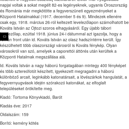
napjai voltak a sokat megélt 82-es legényeknek, ugyanis Oroszország
és Románia már megkötötte a fegyverszüneti egyezményeket a
Központi Hatalmakkal (1917. december 5 és 9). Mindezek ellenére
csak egy, 1918. március 26-ról keltezett levelezőlapon számolhatott be
Kováts István az Ojtozi szoros elhagyásáról. Egy újabb tábori
levelezőlap, ezúttal 1918. június 24-i dátummal azt igazolja, hogy a
román front után id. Kováts István az olasz hadszíntérre került. Így
készülhetett több olaszországi városról is Kováts fénykép. Olyan
városokról van szó, amelyek a caporettói áttörés után kerültek a
Központi Hatalmak megszállása alá.
Id. Kováts István a nagy háború forgatagában mintegy 400 fényképet
és több sztereófotót készített, igyekezett megragadni a háború
különböző arcait, leginkább katonatársait, a lövészárkok hangulatát, a
fegyvernyugvások idején szórakozó katonákat, az elfoglalt
településeket örökítette meg.
Kiadó: Tortoma Könyvkiadó, Barót
Kiadás éve: 2017
Oldalszám: 159
Borító: kemény kötés