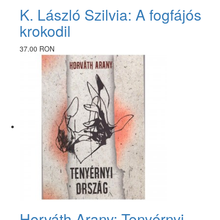
K. László Szilvia: A fogfájós
krokodil
37.00 RON
Horváth Arany: Tenyérnyi