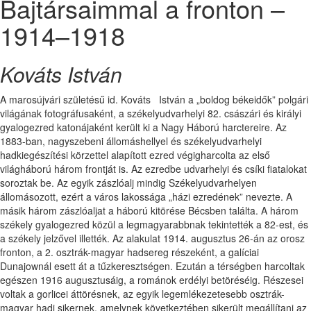
Bajtársaimmal a fronton –
1914–1918
Kováts István
A marosújvári születésű id. Kováts István a „boldog békeidők” polgári
világának fotográfusaként, a székelyudvarhelyi 82. császári és királyi
gyalogezred katonájaként került ki a Nagy Háború harctereire. Az
1883-ban, nagyszebeni állomáshellyel és székelyudvarhelyi
hadkiegészítési körzettel alapított ezred végigharcolta az első
világháború három frontját is. Az ezredbe udvarhelyi és csíki fiatalokat
soroztak be. Az egyik zászlóalj mindig Székelyudvarhelyen
állomásozott, ezért a város lakossága „házi ezredének” nevezte. A
másik három zászlóaljat a háború kitörése Bécsben találta. A három
székely gyalogezred közül a legmagyarabbnak tekintették a 82-est, és
a székely jelzővel illették. Az alakulat 1914. augusztus 26-án az orosz
fronton, a 2. osztrák-magyar hadsereg részeként, a galíciai
Dunajownál esett át a tűzkeresztségen. Ezután a térségben harcoltak
egészen 1916 augusztusáig, a románok erdélyi betöréséig. Részesei
voltak a gorlicei áttörésnek, az egyik legemlékezetesebb osztrák-
magyar hadi sikernek, amelynek következtében sikerült megállítani az