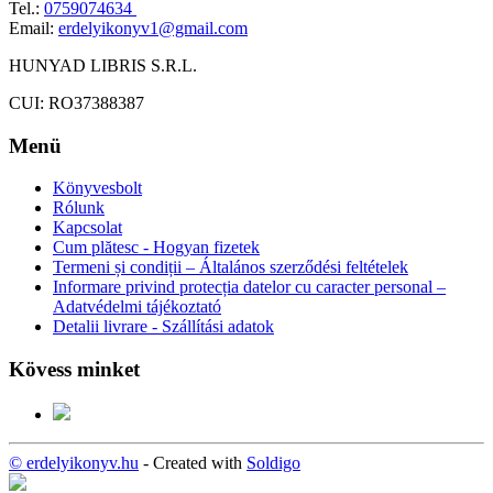
Tel.:
0759074634
Email:
erdelyikonyv1@gmail.com
HUNYAD LIBRIS S.R.L.
CUI: RO37388387
Menü
Könyvesbolt
Rólunk
Kapcsolat
Cum plătesc - Hogyan fizetek
Termeni și condiții – Általános szerződési feltételek
Informare privind protecția datelor cu caracter personal –
Adatvédelmi tájékoztató
Detalii livrare - Szállítási adatok
Kövess minket
© erdelyikonyv.hu
- Created with
Soldigo