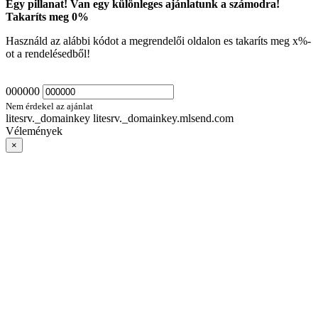
Egy pillanat! Van egy különleges ajánlatunk a számodra!
Takaríts meg
0
%
Használd az alábbi kódot a megrendelői oldalon es takaríts meg
x
%-
ot a rendelésedből!
000000
Nem érdekel az ajánlat
litesrv._domainkey litesrv._domainkey.mlsend.com
Vélemények
×