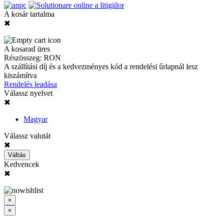
A kosár tartalma
✖
A kosarad üres
Részösszeg:
RON
A szállítási díj és a kedvezményes kód a rendelési űrlapnál lesz
kiszámítva
Rendelés leadása
Válassz nyelvet
✖
Magyar
Válassz valutát
✖
Váltás
Kedvencek
✖
×
×