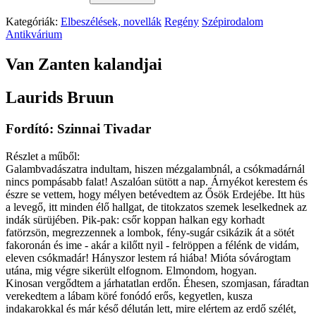
Kategóriák:
Elbeszélések, novellák
Regény
Szépirodalom
Antikvárium
Van Zanten kalandjai
Laurids Bruun
Fordító: Szinnai Tivadar
Részlet a műből:
Galambvadászatra indultam, hiszen mézgalambnál, a csókmadárnál
nincs pompásabb falat! Aszalóan sütött a nap. Árnyékot kerestem és
észre se vettem, hogy mélyen betévedtem az Ősök Erdejébe. Itt hüs
a levegő, itt minden élő hallgat, de titokzatos szemek leselkednek az
indák sürüjében. Pik-pak: csőr koppan halkan egy korhadt
fatörzsön, megrezzennek a lombok, fény-sugár csikázik át a sötét
fakoronán és ime - akár a kilőtt nyil - felröppen a félénk de vidám,
eleven csókmadár! Hányszor lestem rá hiába! Mióta sóvárogtam
utána, mig végre sikerült elfognom. Elmondom, hogyan.
Kinosan vergődtem a járhatatlan erdőn. Éhesen, szomjasan, fáradtan
verekedtem a lábam köré fonódó erős, kegyetlen, kusza
indakarokkal és már késő délután lett, mire elértem az erdő szélét,