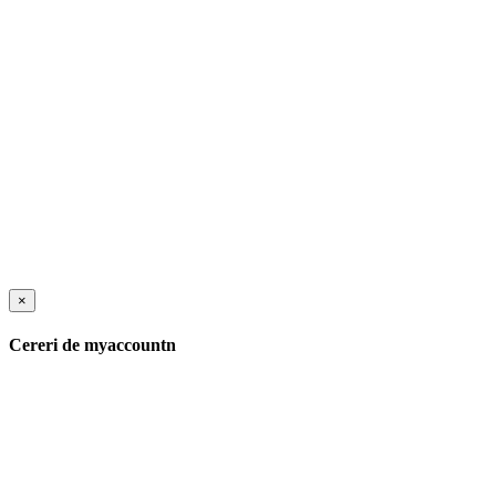
×
Cereri de myaccountn