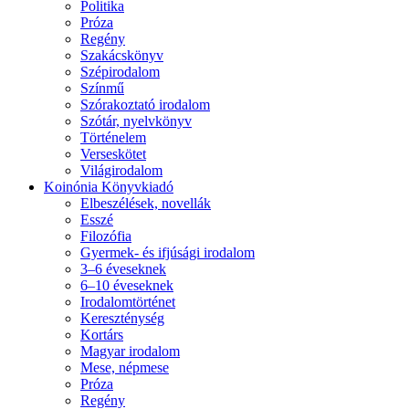
Politika
Próza
Regény
Szakácskönyv
Szépirodalom
Színmű
Szórakoztató irodalom
Szótár, nyelvkönyv
Történelem
Verseskötet
Világirodalom
Koinónia Könyvkiadó
Elbeszélések, novellák
Esszé
Filozófia
Gyermek- és ifjúsági irodalom
3–6 éveseknek
6–10 éveseknek
Irodalomtörténet
Kereszténység
Kortárs
Magyar irodalom
Mese, népmese
Próza
Regény