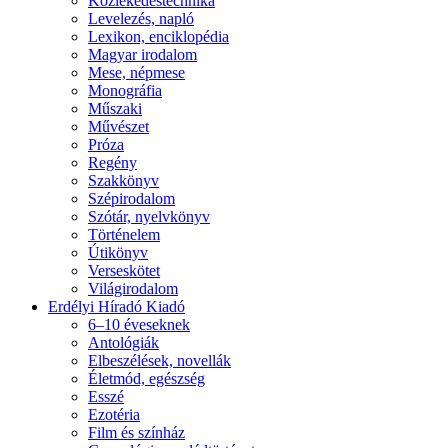
Közlekedéstechnika
Levelezés, napló
Lexikon, enciklopédia
Magyar irodalom
Mese, népmese
Monográfia
Műszaki
Művészet
Próza
Regény
Szakkönyv
Szépirodalom
Szótár, nyelvkönyv
Történelem
Útikönyv
Verseskötet
Világirodalom
Erdélyi Híradó Kiadó
6–10 éveseknek
Antológiák
Elbeszélések, novellák
Életmód, egészség
Esszé
Ezotéria
Film és színház