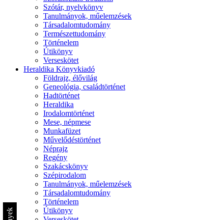
Szótár, nyelvkönyv
Tanulmányok, műelemzések
Társadalomtudomány
Természettudomány
Történelem
Útikönyv
Verseskötet
Heraldika Könyvkiadó
Földrajz, élővilág
Geneológia, családtörténet
Hadtörténet
Heraldika
Irodalomtörténet
Mese, népmese
Munkafüzet
Művelődéstörténet
Néprajz
Regény
Szakácskönyv
Szépirodalom
Tanulmányok, műelemzések
Társadalomtudomány
Történelem
Útikönyv
Verseskötet