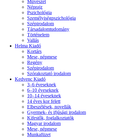
Művészet
Néprajz
Pszichológia
Személyiségpszichológia
Szépirodalom
Társadalomtudomány
Történelem
Vallás
Helma Kiadó
Kortárs
Mese, népmese
Regény
Szépirodalom
Szórakoztató irodalom
Kedvenc Kiadó
3–6 éveseknek
6–10 éveseknek
10–14 éveseknek
14 éves kor felett
Elbeszélések, novellák
Gyermek- és ifjúsági irodalom
Kifestők, foglalkoztatók
Magyar irodalom
Mese, népmese
Munkafüzet