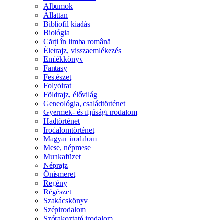
Albumok
Állattan
Bibliofil kiadás
Biológia
Cărți în limba română
Életrajz, visszaemlékezés
Emlékkönyv
Fantasy
Festészet
Folyóirat
Földrajz, élővilág
Geneológia, családtörténet
Gyermek- és ifjúsági irodalom
Hadtörténet
Irodalomtörténet
Magyar irodalom
Mese, népmese
Munkafüzet
Néprajz
Önismeret
Regény
Régészet
Szakácskönyv
Szépirodalom
Szórakoztató irodalom