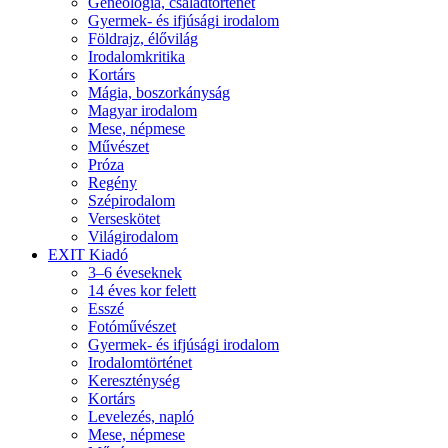
Geneológia, családtörténet
Gyermek- és ifjúsági irodalom
Földrajz, élővilág
Irodalomkritika
Kortárs
Mágia, boszorkányság
Magyar irodalom
Mese, népmese
Művészet
Próza
Regény
Szépirodalom
Verseskötet
Világirodalom
EXIT Kiadó
3–6 éveseknek
14 éves kor felett
Esszé
Fotóművészet
Gyermek- és ifjúsági irodalom
Irodalomtörténet
Kereszténység
Kortárs
Levelezés, napló
Mese, népmese