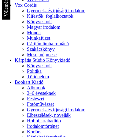
Vélemények
Vox Cordis
Gyermek- és ifjúsági irodalom
Kifestők, foglalkoztatók
Könyvesbolt
Magyar irodalom
Monda
Munkafüzet
Cărți în limba română
Szakácskönyv
Mese, népmese
Kárpátia Stúdió Könyvkiadó
Könyvesbolt
Politika
Történelem
Bookart Kiadó
Albumok
3–6 éveseknek
Festészet
Fotóművészet
Gyermek- és ifjúsági irodalom
Elbeszélések, novellák
Hobbi, szabadidő
Irodalomtörténet
Kortárs