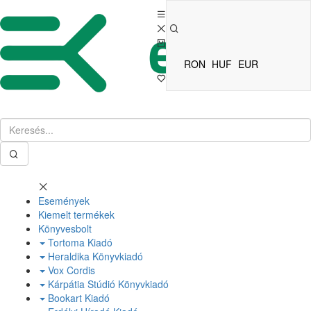
RON
HUF
EUR
Események
Kiemelt termékek
Könyvesbolt
Tortoma Kiadó
Heraldika Könyvkiadó
Vox Cordis
Kárpátia Stúdió Könyvkiadó
Bookart Kiadó