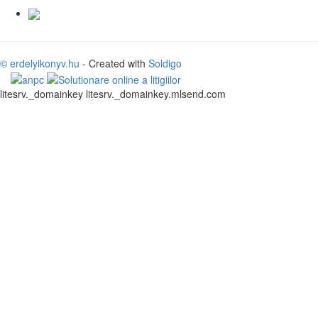
© erdelyikonyv.hu
- Created with
Soldigo
litesrv._domainkey litesrv._domainkey.mlsend.com