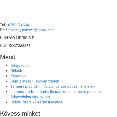
Tel.:
0759074634
Email:
erdelyikonyv1@gmail.com
HUNYAD LIBRIS S.R.L.
CUI: RO37388387
Menü
Könyvesbolt
Rólunk
Kapcsolat
Cum plătesc - Hogyan fizetek
Termeni și condiții – Általános szerződési feltételek
Informare privind protecția datelor cu caracter personal –
Adatvédelmi tájékoztató
Detalii livrare - Szállítási adatok
Kövess minket