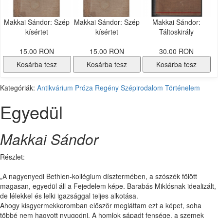
Makkai Sándor: Szép
Makkai Sándor: Szép
Makkai Sándor:
kísértet
kísértet
Táltoskirály
15.00 RON
15.00 RON
30.00 RON
Kosárba tesz
Kosárba tesz
Kosárba tesz
Kategóriák:
Antikvárium
Próza
Regény
Szépirodalom
Történelem
Egyedül
Makkai Sándor
Részlet:
„A nagyenyedi Bethlen-kollégium dísztermében, a szószék fölött
magasan, egyedül áll a Fejedelem képe. Barabás Miklósnak idealizált,
de lélekkel és lelki igazsággal teljes alkotása.
Ahogy kisgyermekkoromban először megláttam ezt a képet, soha
többé nem hagyott nyugodni. A homlok sápadt fensége, a szemek