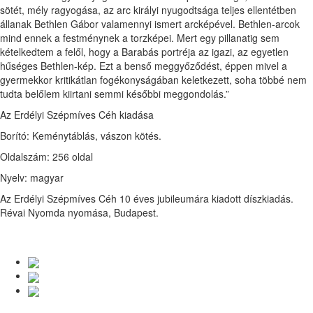
sötét, mély ragyogása, az arc királyi nyugodtsága teljes ellentétben
állanak Bethlen Gábor valamennyi ismert arcképével. Bethlen-arcok
mind ennek a festménynek a torzképei. Mert egy pillanatig sem
kételkedtem a felől, hogy a Barabás portréja az igazi, az egyetlen
hűséges Bethlen-kép. Ezt a benső meggyőződést, éppen mivel a
gyermekkor kritikátlan fogékonyságában keletkezett, soha többé nem
tudta belőlem kiirtani semmi későbbi meggondolás.”
Az Erdélyi Szépmíves Céh kiadása
Borító: Keménytáblás, vászon kötés.
Oldalszám: 256 oldal
Nyelv: magyar
Az Erdélyi Szépmíves Céh 10 éves jubileumára kiadott díszkiadás.
Révai Nyomda nyomása, Budapest.