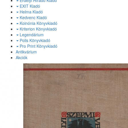
Erdélyi Híradó Kiadó
EXIT Kiadó
Helma Kiadó
Kedvenc Kiadó
Koinónia Könyvkiadó
Kriterion Könyvkiadó
Legendárium
Polis Könyvkiadó
Pro Print Könyvkiadó
Antikvárium
Akciók