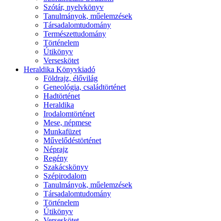
Szótár, nyelvkönyv
Tanulmányok, műelemzések
Társadalomtudomány
Természettudomány
Történelem
Útikönyv
Verseskötet
Heraldika Könyvkiadó
Földrajz, élővilág
Geneológia, családtörténet
Hadtörténet
Heraldika
Irodalomtörténet
Mese, népmese
Munkafüzet
Művelődéstörténet
Néprajz
Regény
Szakácskönyv
Szépirodalom
Tanulmányok, műelemzések
Társadalomtudomány
Történelem
Útikönyv
Verseskötet