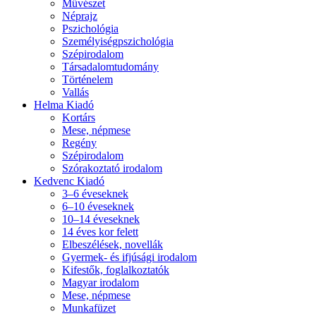
Művészet
Néprajz
Pszichológia
Személyiségpszichológia
Szépirodalom
Társadalomtudomány
Történelem
Vallás
Helma Kiadó
Kortárs
Mese, népmese
Regény
Szépirodalom
Szórakoztató irodalom
Kedvenc Kiadó
3–6 éveseknek
6–10 éveseknek
10–14 éveseknek
14 éves kor felett
Elbeszélések, novellák
Gyermek- és ifjúsági irodalom
Kifestők, foglalkoztatók
Magyar irodalom
Mese, népmese
Munkafüzet