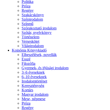
Politika
Próza
Regény
Szakácskönyv
Szépirodalom
Színmű
Szórakoztató irodalom
Szótár, nyelvkönyv
Történelem
Verseskötet
Világirodalom
Koinónia Könyvkiadó
Elbeszélések, novellák
Esszé
Filozófia
Gyermek- és ifjúsági irodalom
3–6 éveseknek
6–10 éveseknek
Irodalomtörténet
Kereszténység
Kortárs
Magyar irodalom
Mese, népmese
Próza
Regény