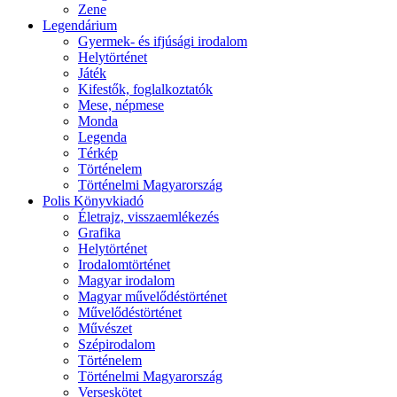
Zene
Legendárium
Gyermek- és ifjúsági irodalom
Helytörténet
Játék
Kifestők, foglalkoztatók
Mese, népmese
Monda
Legenda
Térkép
Történelem
Történelmi Magyarország
Polis Könyvkiadó
Életrajz, visszaemlékezés
Grafika
Helytörténet
Irodalomtörténet
Magyar irodalom
Magyar művelődéstörténet
Művelődéstörténet
Művészet
Szépirodalom
Történelem
Történelmi Magyarország
Verseskötet