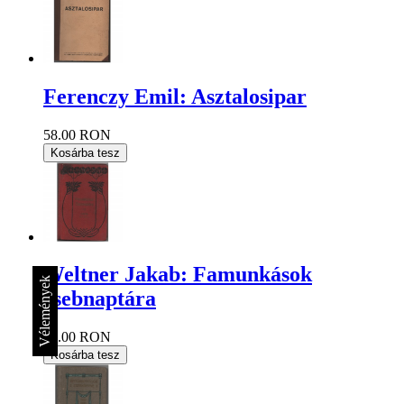
Ferenczy Emil: Asztalosipar
58.00 RON
Kosárba tesz
Weltner Jakab: Famunkások
Vélemények
zsebnaptára
29.00 RON
Kosárba tesz