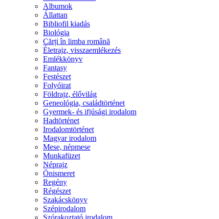
Albumok
Állattan
Bibliofil kiadás
Biológia
Cărți în limba română
Életrajz, visszaemlékezés
Emlékkönyv
Fantasy
Festészet
Folyóirat
Földrajz, élővilág
Geneológia, családtörténet
Gyermek- és ifjúsági irodalom
Hadtörténet
Irodalomtörténet
Magyar irodalom
Mese, népmese
Munkafüzet
Néprajz
Önismeret
Regény
Régészet
Szakácskönyv
Szépirodalom
Szórakoztató irodalom