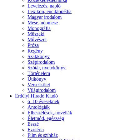
Közlekedéstechnika
Levelezés, napló
Lexikon, enciklopédia
Magyar irodalom
Mese, népmese
Monográfia
Műszaki
Művészet
Próza
Regény
Szakkönyv
Szépirodalom
Szótár, nyelvkönyv
Történelem
Útikönyv
Verseskötet
Világirodalom
Erdélyi Híradó Kiadó
6–10 éveseknek
Antológiák
Elbeszélések, novellák
Életmód, egészség
Esszé
Ezotéria
Film és színház