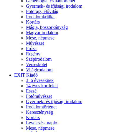
Geneológia, családtörténet
Gyermek- és ifjúsági irodalom
Földrajz, élővilág
Irodalomkritika
Kortárs
Mágia, boszorkányság
Magyar irodalom
Mese, népmese
Művészet
Próza
Regény
Szépirodalom
Verseskötet
Világirodalom
EXIT Kiadó
3–6 éveseknek
14 éves kor felett
Esszé
Fotóművészet
Gyermek- és ifjúsági irodalom
Irodalomtörténet
Kereszténység
Kortárs
Levelezés, napló
Mese, népmese