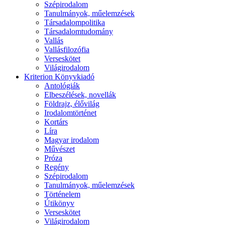
Szépirodalom
Tanulmányok, műelemzések
Társadalompolitika
Társadalomtudomány
Vallás
Vallásfilozófia
Verseskötet
Világirodalom
Kriterion Könyvkiadó
Antológiák
Elbeszélések, novellák
Földrajz, élővilág
Irodalomtörténet
Kortárs
Líra
Magyar irodalom
Művészet
Próza
Regény
Szépirodalom
Tanulmányok, műelemzések
Történelem
Útikönyv
Verseskötet
Világirodalom