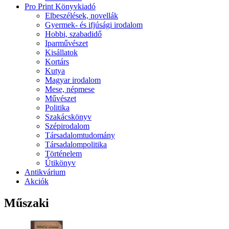
Pro Print Könyvkiadó
Elbeszélések, novellák
Gyermek- és ifjúsági irodalom
Hobbi, szabadidő
Iparművészet
Kisállatok
Kortárs
Kutya
Magyar irodalom
Mese, népmese
Művészet
Politika
Szakácskönyv
Szépirodalom
Társadalomtudomány
Társadalompolitika
Történelem
Útikönyv
Antikvárium
Akciók
Műszaki