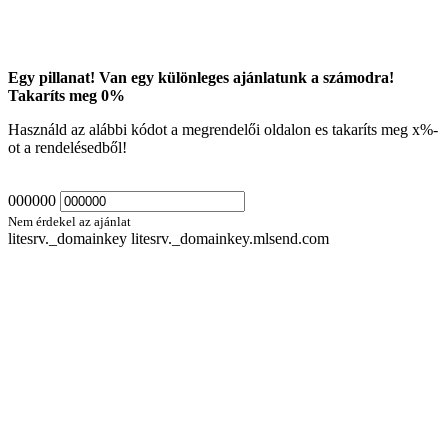
Egy pillanat! Van egy különleges ajánlatunk a számodra!
Takaríts meg
0
%
Használd az alábbi kódot a megrendelői oldalon es takaríts meg
x
%-
ot a rendelésedből!
000000
Nem érdekel az ajánlat
litesrv._domainkey litesrv._domainkey.mlsend.com