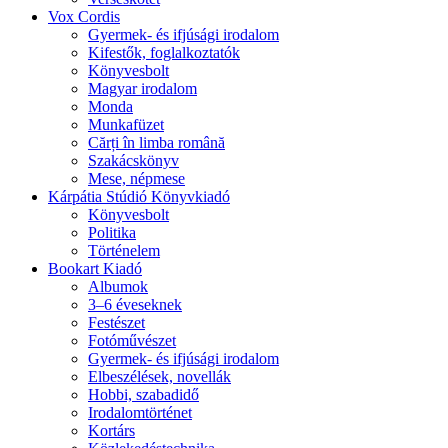
Vox Cordis
Gyermek- és ifjúsági irodalom
Kifestők, foglalkoztatók
Könyvesbolt
Magyar irodalom
Monda
Munkafüzet
Cărți în limba română
Szakácskönyv
Mese, népmese
Kárpátia Stúdió Könyvkiadó
Könyvesbolt
Politika
Történelem
Bookart Kiadó
Albumok
3–6 éveseknek
Festészet
Fotóművészet
Gyermek- és ifjúsági irodalom
Elbeszélések, novellák
Hobbi, szabadidő
Irodalomtörténet
Kortárs