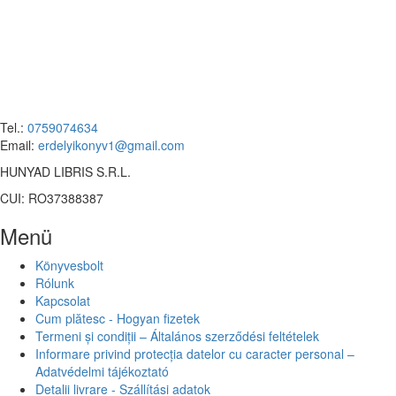
Tel.:
0759074634
Email:
erdelyikonyv1@gmail.com
HUNYAD LIBRIS S.R.L.
CUI: RO37388387
Menü
Könyvesbolt
Rólunk
Kapcsolat
Cum plătesc - Hogyan fizetek
Termeni și condiții – Általános szerződési feltételek
Informare privind protecția datelor cu caracter personal –
Adatvédelmi tájékoztató
Detalii livrare - Szállítási adatok