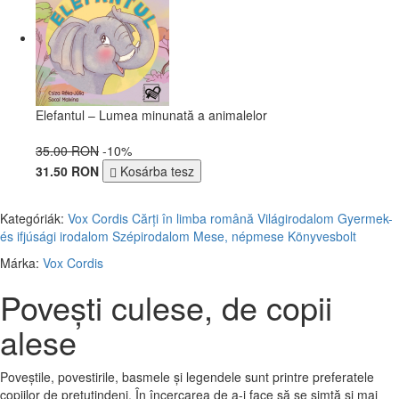
Elefantul – Lumea minunată a animalelor
35.00 RON
-10%
31.50 RON
Kosárba tesz
Kategóriák:
Vox Cordis
Cărți în limba română
Világirodalom
Gyermek-
és ifjúsági irodalom
Szépirodalom
Mese, népmese
Könyvesbolt
Márka:
Vox Cordis
Povești culese, de copii
alese
Poveștile, povestirile, basmele și legendele sunt printre preferatele
copiilor de pretutindeni. În încercarea de a-i face să se simtă și mai