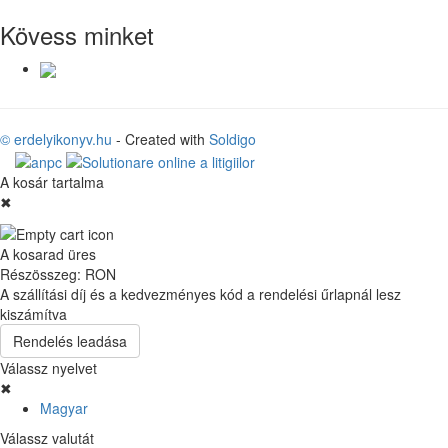
Kövess minket
© erdelyikonyv.hu
- Created with
Soldigo
A kosár tartalma
✖
A kosarad üres
Részösszeg:
RON
A szállítási díj és a kedvezményes kód a rendelési űrlapnál lesz
kiszámítva
Rendelés leadása
Válassz nyelvet
✖
Magyar
Válassz valutát