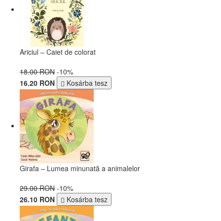
Ariciul – Caiet de colorat
18.00 RON
-10%
16.20 RON
Kosárba tesz
Girafa – Lumea minunată a animalelor
29.00 RON
-10%
26.10 RON
Kosárba tesz