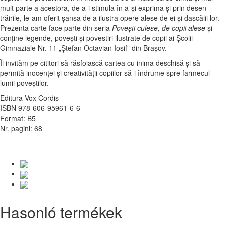
mult parte a acestora, de a-i stimula în a-și exprima și prin desen
trăirile, le-am oferit șansa de a ilustra opere alese de ei și dascălii lor.
Prezenta carte face parte din seria
Povești culese, de copii alese
și
conține legende, povești și povestiri ilustrate de copii ai Școlii
Gimnaziale Nr. 11 „Ștefan Octavian Iosif” din Brașov.
Îi invităm pe cititori să răsfoiască cartea cu inima deschisă și să
permită inocenței și creativității copiilor să-i îndrume spre farmecul
lumii poveștilor.
Editura Vox Cordis
ISBN 978-606-95961-6-6
Format: B5
Nr. pagini: 68
Hasonló termékek