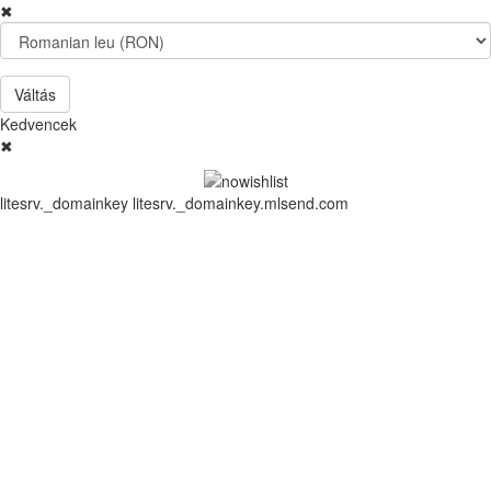
✖
Váltás
Kedvencek
✖
litesrv._domainkey litesrv._domainkey.mlsend.com