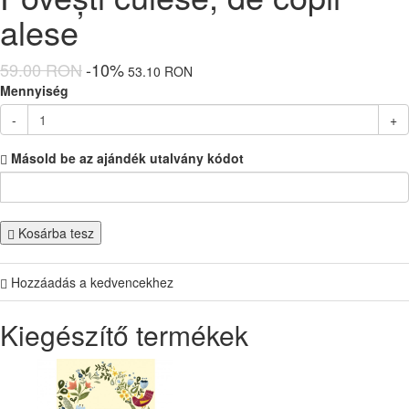
alese
59.00 RON
-10%
53.10 RON
Mennyiség
-
+
Másold be az ajándék utalvány kódot
Kosárba tesz
Hozzáadás a kedvencekhez
Kiegészítő termékek