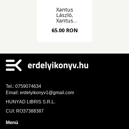
Xantus
László,
Xantus
Juliánna: A
65.00 RON
Pentele-
hegység
turistakalauza
Tel.:
0759074634
Email:
erdelyikonyv1@gmail.com
HUNYAD LIBRIS S.R.L.
CUI: RO37388387
Menü