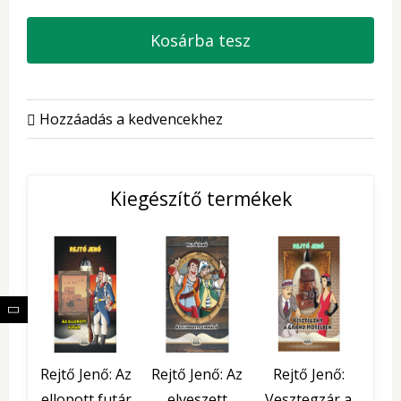
Kosárba tesz
Hozzáadás a kedvencekhez
Kiegészítő termékek
Rejtő Jenő: Az
Rejtő Jenő: Az
Rejtő Jenő:
ellopott futár
elveszett
Vesztegzár a