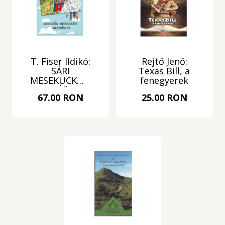
T. Fiser Ildikó:
Rejtő Jenő:
SÁRI
Texas Bill, a
MESEKUCKÓJA
fenegyerek
- Ez Állati!
67.00 RON
25.00 RON