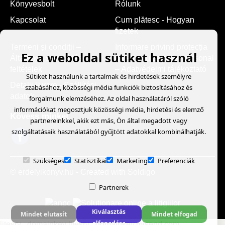
Könyvesbolt
Rólunk
Kapcsolat
Cum plătesc - Hogyan
fizetek
Termeni și condiții –
Informare privind protecția
Ez a weboldal sütiket használ
Általános szerződési
datelor cu caracter personal
feltételek
– Adatvédelmi tájékoztató
Sütiket használunk a tartalmak és hirdetések személyre
Detalii livrare - Szállítási
szabásához, közösségi média funkciók biztosításához és
adatok
forgalmunk elemzéséhez. Az oldal használatáról szóló
információkat megosztjuk közösségi média, hirdetési és elemző
Kövess minket
partnereinkkel, akik ezt más, Ön által megadott vagy
szolgáltatásaik használatából gyűjtött adatokkal kombinálhatják.
Szükséges
Statisztikai
Marketing
Preferenciák
© erdelyikonyv.hu
- Created with
Soldigo
Partnerek
Kiválasztás
Mindet elutasít
Mindet elfogad
elfogadása
litesrv._domainkey litesrv._domainkey.mlsend.com