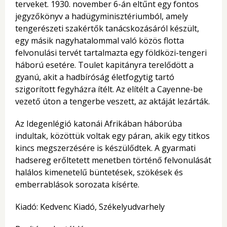
terveket. 1930. november 6-án eltűnt egy fontos
jegyzőkönyv a hadügyminisztériumból, amely
tengerészeti szakértők tanácskozásáról készült,
egy másik nagyhatalommal való közös flotta
felvonulási tervét tartalmazta egy földközi-tengeri
háború esetére. Toulet kapitányra terelődött a
gyanú, akit a hadbíróság életfogytig tartó
szigorított fegyházra ítélt. Az elítélt a Cayenne-be
vezető úton a tengerbe veszett, az aktáját lezárták.
Az Idegenlégió katonái Afrikában háborúba
indultak, közöttük voltak egy páran, akik egy titkos
kincs megszerzésére is készülődtek. A gyarmati
hadsereg erőltetett menetben történő felvonulását
halálos kimenetelű büntetések, szökések és
emberrablások sorozata kísérte.
Kiadó: Kedvenc Kiadó, Székelyudvarhely