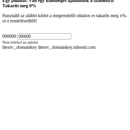
Egy pillanat! Van egy különleges ajánlatunk a számodra!
Takaríts meg
0
%
Használd az alábbi kódot a megrendelői oldalon es takaríts meg
x
%-
ot a rendelésedből!
000000
Nem érdekel az ajánlat
litesrv._domainkey litesrv._domainkey.mlsend.com