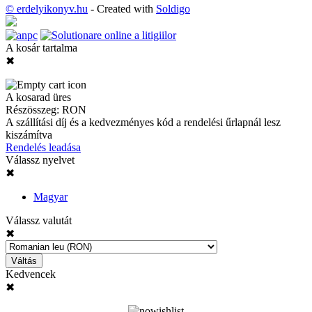
© erdelyikonyv.hu
- Created with
Soldigo
A kosár tartalma
✖
A kosarad üres
Részösszeg:
RON
A szállítási díj és a kedvezményes kód a rendelési űrlapnál lesz
kiszámítva
Rendelés leadása
Válassz nyelvet
✖
Magyar
Válassz valutát
✖
Váltás
Kedvencek
✖