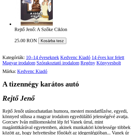
Rejtő Jenő: A Szőke Ciklon
25.00 RON
Kosárba tesz
Kategóriák:
10–14 éveseknek
Kedvenc Kiadó
14 éves kor felett
Magyar irodalom
Szórakoztató irodalom
Regény
Könyvesbolt
Márka:
Kedvenc Kiadó
A tizennégy karátos autó
Rejtő Jenő
Rejtő Jenőt utánozhatatlan humora, mesteri mondatfűzése, egyedi,
könnyed stílusa a magyar irodalom egyedülálló jelenségévé avatja.
Gorcsev Iván milliomosként lép fel Vanek úrral, mint
magántitkárával egyetemben, akinek munkaköri kötelessége többek
között az, hogy helyettesítse főnökét az idegenlégióban... Vanek úr