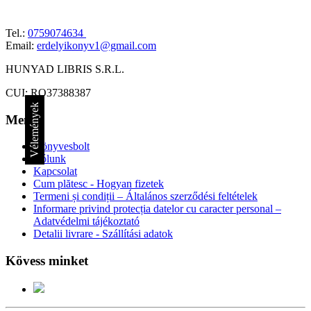
Tel.:
0759074634
Email:
erdelyikonyv1@gmail.com
HUNYAD LIBRIS S.R.L.
CUI: RO37388387
Vélemények
Menü
Könyvesbolt
Rólunk
Kapcsolat
Cum plătesc - Hogyan fizetek
Termeni și condiții – Általános szerződési feltételek
Informare privind protecția datelor cu caracter personal –
Adatvédelmi tájékoztató
Detalii livrare - Szállítási adatok
Kövess minket