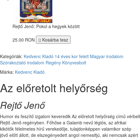
Rejtő Jenő: Pokol a hegyek között
25.00 RON
Kosárba tesz
Kategóriák:
Kedvenc Kiadó
14 éves kor felett
Magyar irodalom
Szórakoztató irodalom
Regény
Könyvesbolt
Márka:
Kedvenc Kiadó
Az előretolt helyőrség
Rejtő Jenő
Humor és feszítő izgalom keveredik Az előretolt helyőrség című vérbeli
Rejtő Jenő-regényben. Főhőse a Galamb nevű légiós, az afrikai
kikötők félelmetes hírű verekedője, tulajdonképpen valamikor szép
jövő előtt állott, de elszegényedett angol nemesifjú, aki nemcsak azért