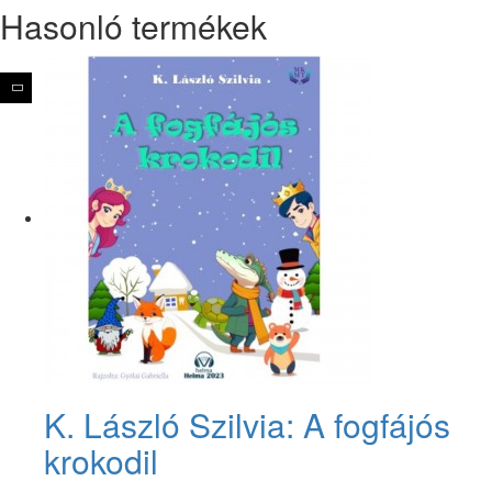
Hasonló termékek
K. László Szilvia: A fogfájós
krokodil