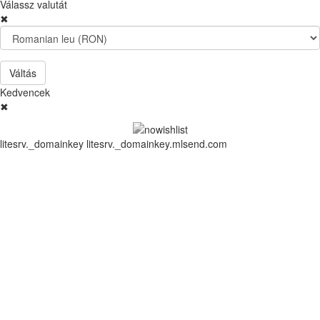
Válassz valutát
✖
Váltás
Kedvencek
✖
litesrv._domainkey litesrv._domainkey.mlsend.com