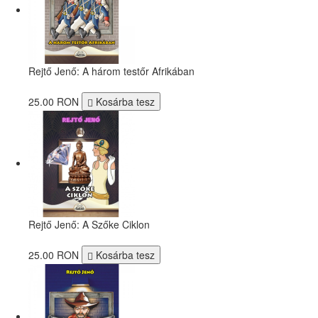
Rejtő Jenő: A három testőr Afrikában
25.00 RON
Kosárba tesz
Rejtő Jenő: A Szőke Ciklon
25.00 RON
Kosárba tesz