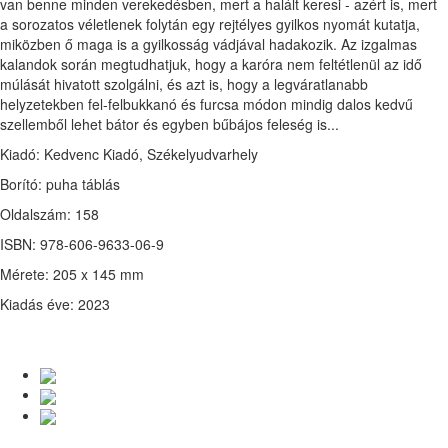
van benne minden verekedésben, mert a halált keresi - azért is, mert
a sorozatos véletlenek folytán egy rejtélyes gyilkos nyomát kutatja,
miközben ő maga is a gyilkosság vádjával hadakozik. Az izgalmas
kalandok során megtudhatjuk, hogy a karóra nem feltétlenül az idő
múlását hivatott szolgálni, és azt is, hogy a legváratlanabb
helyzetekben fel-felbukkanó és furcsa módon mindig dalos kedvű
szellemből lehet bátor és egyben bűbájos feleség is...
Kiadó: Kedvenc Kiadó, Székelyudvarhely
Borító: puha táblás
Oldalszám: 158
ISBN: 978-606-9633-06-9
Mérete: 205 x 145 mm
Kiadás éve: 2023