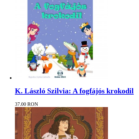
K. László Szilvia: A fogfájós krokodil
37.00 RON