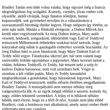
Bradley Tamás sem hitte volna valaha, hogy egyszer még a francia
idegenlégióban fog szolgálni. Komoly, csendes, józan ember volt,
olyasféle, akitől elvárják, hogy fiatalon nősüljön, hamar
kopaszodjék, sok gyermeket neveljen és a választásokon a
szavazatszedő bizottság elnöke legyen. Hogy mégsem így történt, az
nem rajta múlt. Miután a főiskolát elvégezte, a Dalton Művek-hez
került mint vegyészmérnök Az öreg Dalton leánya, Mary autót
vezetett, bridzselt, zongorázott, öltözködött vagy Earl of Teddyvel
teniszezett Milliomosok érthetetlen szokásai közé tartozik, hogy
leányaikat még náluk is gazdagabb emberhez szeretik hozzáadni. Az
öreg Dalton báró is azon fáradozott, hogy Mary Daltont Earl of
Teddy nőül vegye. Fáradozása sikerrel járt, bár nem valami nagy
szenvedély kötötte egymáshoz a jegyeseket. Mary keveset tartott a
vidám, felületes Teddyről, és Teddy, bár tetszett neki a szép és
kedves Dalton baronesse, nem volt szerelmes belé. Végre is
azonban a két vidám pajtás, Mary és Teddy lassanként
megbarátkoztak a gondolattal, hogy házastársak legyenek. Mary
Earl of Teddyvel teniszezett, midőn először életében megpillantotta
Bradley Tamást. A teniszpályától nem messze néhány öreg
vadgesztenyefa állt, és az egyik mögül előtűnt a sasorrú, komoly fej,
nagy, zöldes tekintetű szemekkel. A leány el is hibázott néhány
labdát, mert érezte, hogy ez a férfi őt nézi. Azután nem látta többé
Bradleyt, csak a botrányos eset alkalmával, amely annyi ember életét
változtatta meg egy csapásra.