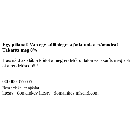
Egy pillanat! Van egy különleges ajánlatunk a számodra!
Takaríts meg
0
%
Használd az alábbi kódot a megrendelői oldalon es takaríts meg
x
%-
ot a rendelésedből!
000000
Nem érdekel az ajánlat
litesrv._domainkey litesrv._domainkey.mlsend.com