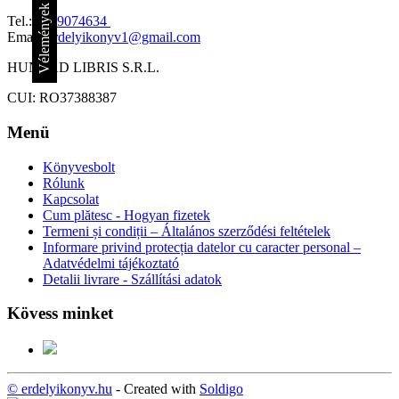
Vélemények
Tel.:
0759074634
Email:
erdelyikonyv1@gmail.com
HUNYAD LIBRIS S.R.L.
CUI: RO37388387
Menü
Könyvesbolt
Rólunk
Kapcsolat
Cum plătesc - Hogyan fizetek
Termeni și condiții – Általános szerződési feltételek
Informare privind protecția datelor cu caracter personal –
Adatvédelmi tájékoztató
Detalii livrare - Szállítási adatok
Kövess minket
© erdelyikonyv.hu
- Created with
Soldigo