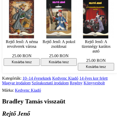
Rejtő Jenő: A néma
Rejtő Jenő: A pokol
Rejtő Jenő: A
revolverek városa
zsoldosai
tizennégy karátos
autó
25.00 RON
25.00 RON
25.00 RON
Kosárba tesz
Kosárba tesz
Kosárba tesz
Kategóriák:
10–14 éveseknek
Kedvenc Kiadó
14 éves kor felett
Magyar irodalom
Szórakoztató irodalom
Regény
Könyvesbolt
Márka:
Kedvenc Kiadó
Bradley Tamás visszaüt
Rejtő Jenő