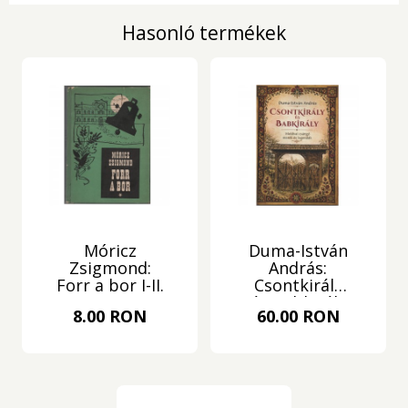
Hasonló termékek
Móricz
Duma-István
Zsigmond:
András:
Forr a bor I-II.
Csontkirály
és Babkirály
8.00 RON
60.00 RON