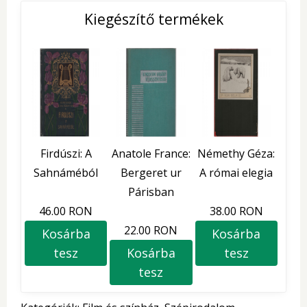
Kiegészítő termékek
Firdúszi: A
Anatole France:
Némethy Géza:
Sahnáméból
Bergeret ur
A római elegia
Párisban
46.00 RON
38.00 RON
22.00 RON
Kosárba
Kosárba
tesz
Kosárba
tesz
tesz