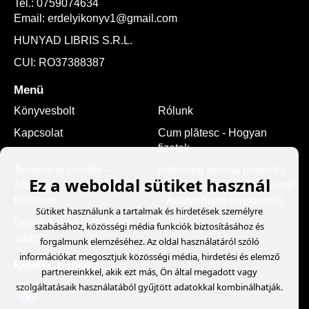
Tel.:
0759074634
Email:
erdelyikonyv1@gmail.com
HUNYAD LIBRIS S.R.L.
CUI: RO37388387
Menü
Könyvesbolt
Rólunk
Kapcsolat
Cum plătesc - Hogyan
fizetek
Termeni și condiții –
Informare privind protecția
Ez a weboldal sütiket használ
Általános szerződési
datelor cu caracter personal
feltételek
– Adatvédelmi tájékoztató
Sütiket használunk a tartalmak és hirdetések személyre
Detalii livrare - Szállítási
szabásához, közösségi média funkciók biztosításához és
adatok
forgalmunk elemzéséhez. Az oldal használatáról szóló
információkat megosztjuk közösségi média, hirdetési és elemző
Kövess minket
partnereinkkel, akik ezt más, Ön által megadott vagy
szolgáltatásaik használatából gyűjtött adatokkal kombinálhatják.