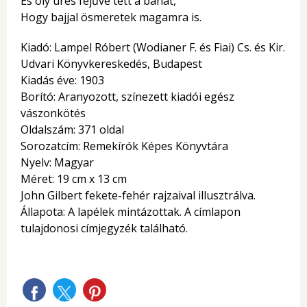
És oly üres fejűvé tett a bánat,
Hogy bajjal ösmeretek magamra is.
Kiadó: Lampel Róbert (Wodianer F. és Fiai) Cs. és Kir.
Udvari Könyvkereskedés, Budapest
Kiadás éve: 1903
Borító: Aranyozott, színezett kiadói egész
vászonkötés
Oldalszám: 371 oldal
Sorozatcím: Remekírók Képes Könyvtára
Nyelv: Magyar
Méret: 19 cm x 13 cm
John Gilbert fekete-fehér rajzaival illusztrálva.
Állapota: A lapélek mintázottak. A címlapon
tulajdonosi címjegyzék található.