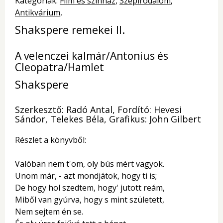
Kategóriák:
Film és színház
Szépirodalom
Antikvárium
Shakspere remekei II.
A velenczei kalmár/Antonius és
Cleopatra/Hamlet
Shakspere
Szerkesztő: Radó Antal, Fordító: Hevesi
Sándor, Telekes Béla, Grafikus: John Gilbert
Részlet a könyvből:
Valóban nem t'om, oly bús mért vagyok.
Unom már, - azt mondjátok, hogy ti is;
De hogy hol szedtem, hogy' jutott reám,
Miből van gyúrva, hogy s mint született,
Nem sejtem én se.