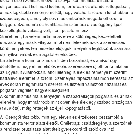
életem első tizenhárom évét a szovjet kommunista diktatúra
elnyomása alatt kell majd leélnem, terrorban és állandó rettegésben,
annak legkisebb reménye nélkül, hogy valaha is részem lehet abban a
szabadságban, amely oly sok más embernek megadatott ezen a
bolygón. Számomra és honfitársaim számára a vasfüggöny igazi,
kézzelfogható valóság volt, nem puszta mítosz.
Szeretném, ha velem tartanának erre a különleges, képzeletbeli
utazásra egy másik világba, ahol nem léteznek azok a szerencsés
körülmények és természetes előjogok, melyek a legtöbbünk számára
oly nyilvánvalóak és magától értetődőek.
Én átéltem a kommunizmus minden borzalmát, és amikor úgy
döntöttem, hogy elmenekülök előle, szerencsére új otthonra találtam
az Egyesült Államokban, ahol jelenleg is élek és reményeim szerint
hátralévő életemet is töltöm. Személyes tapasztalataimon keresztül az
évek során megtanultam szeretni és tisztelni választott hazámat és
polgárait végtelen nagylelkűségükért.
A kommunizmus ma is fenyegeti a szabad világok polgárait, és annak
ellenére, hogy immár több mint ötven éve élek egy szabad országban
(1956 óta), máig rettegek az éjjeli kopogtatástól.
A "Csengőfrász több, mint egy eleven és érzékletes beszámoló a
kommunista terror alatti életről. Önéletrajzi családregény, a szerzőnek
a rendszer brutalitása alatt átélt gyerekkoráról szóló óva intő