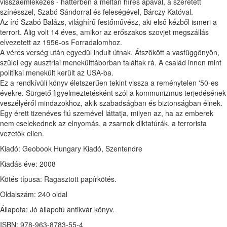
visszaemlékezés - háttérben a méltán híres apával, a szeretett
színésszel, Szabó Sándorral és feleségével, Bárczy Katóval.
Az író Szabó Balázs, világhírű festőművész, aki első kézből ismeri a
terrort. Alig volt 14 éves, amikor az erőszakos szovjet megszállás
elvezetett az 1956-os Forradalomhoz.
A véres verség után egyedül indult útnak. Átszökött a vasfüggönyön,
szülei egy ausztriai menekülttáborban találtak rá. A család innen mint
politikai menekült került az USA-ba.
Ez a rendkívüli könyv életszerűen tekint vissza a reménytelen '50-es
évekre. Sürgető figyelmeztetésként szól a kommunizmus terjedésének
veszélyéről mindazokhoz, akik szabadságban és biztonságban élnek.
Egy érett tizenéves fiú szemével láttatja, milyen az, ha az emberek
nem cselekednek az elnyomás, a zsarnok diktatúrák, a terrorista
vezetők ellen.
Kiadó: Geobook Hungary Kiadó, Szentendre
Kiadás éve: 2008
Kötés típusa: Ragasztott papírkötés.
Oldalszám: 240 oldal
Állapota: Jó állapotú antikvár könyv.
ISBN: 978-963-8783-55-4