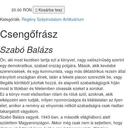
20.00 RON
Kosárba tesz
Kategóriák:
Regény
Szépirodalom
Antikvárium
Csengőfrász
Szabó Balázs
Ön, aki most kezében tartja ezt a könyvet, nagy valószínűség szerint
egy demokratikus, szabad ország polgára. Mások, akik kevésbé
szerencsések, és egy kommunista, vagy más diktatórikus rezsim által
irányított országban élnek, talán a fekete piacon szerezték be, vagy
illegális körökből jutottak hozzá, és alapvető szabadságjogok híján
most is titokban és félelemben olvassák ezeket a sorokat.
Ez a könyv most elsősorban rólam és róluk szól, azoknak, akik
elképzelni sem tudják, milyen nyomorúságos és kilátástalan az ilyen
élet, amikor a remény az elnyomás nélküli szabadságra csak riadtan
takargatott vágyálom.
Szabó Balázs vagyok. 1943-ban, a második világháború alatt
születtem Magyarországon. Akkor még csak nem is sejtettem, hogy