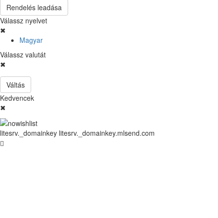
Rendelés leadása
Válassz nyelvet
✖
Magyar
Válassz valutát
✖
Váltás
Kedvencek
✖
litesrv._domainkey litesrv._domainkey.mlsend.com