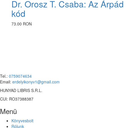
Dr. Orosz T. Csaba: Az Árpád
kód
73.00 RON
Tel.:
0759074634
Email:
erdelyikonyv1@gmail.com
HUNYAD LIBRIS S.R.L.
CUI: RO37388387
Menü
Könyvesbolt
Rólunk