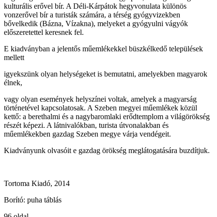
kulturális erővel bír. A Déli-Kárpátok hegyvonulata különös
vonzerővel bír a turisták számára, a térség gyógyvizekben
bővelkedik (Bázna, Vízakna), melyeket a gyógyulni vágyók
előszeretettel keresnek fel.
E kiadványban a jelentős műemlékekkel büszkélkedő települések
mellett
igyekszünk olyan helységeket is bemutatni, amelyekben magyarok
élnek,
vagy olyan események helyszínei voltak, amelyek a magyarság
történetével kapcsolatosak. A Szeben megyei műemlékek közül
kettő: a berethalmi és a nagybaromlaki erődtemplom a világörökség
részét képezi. A látnivalókban, turista útvonalakban és
műemlékekben gazdag Szeben megye várja vendégeit.
Kiadványunk olvasóit e gazdag örökség meglátogatására buzdítjuk.
Tortoma Kiadó, 2014
Borító: puha táblás
96 oldal