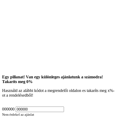
Egy pillanat! Van egy különleges ajánlatunk a számodra!
Takaríts meg
0
%
Használd az alábbi kódot a megrendelői oldalon es takaríts meg
x
%-
ot a rendelésedből!
000000
Nem érdekel az ajánlat