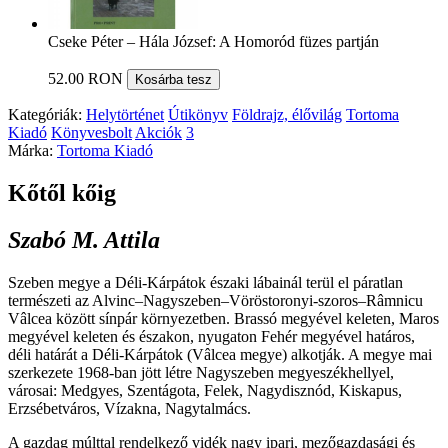
Cseke Péter – Hála József: A Homoród füzes partján
52.00 RON
Kosárba tesz
Kategóriák:
Helytörténet
Útikönyv
Földrajz, élővilág
Tortoma
Kiadó
Könyvesbolt
Akciók
3
Márka:
Tortoma Kiadó
Kőtől kőig
Szabó M. Attila
Szeben megye a Déli-Kárpátok északi lábainál terül el páratlan
természeti az Alvinc–Nagyszeben–Vöröstoronyi-szoros–Râmnicu
Vâlcea között sínpár környezetben. Brassó megyével keleten, Maros
megyével keleten és északon, nyugaton Fehér megyével határos,
déli határát a Déli-Kárpátok (Vâlcea megye) alkotják. A megye mai
szerkezete 1968-ban jött létre Nagyszeben megyeszékhellyel,
városai: Medgyes, Szentágota, Felek, Nagydisznód, Kiskapus,
Erzsébetváros, Vízakna, Nagytalmács.
A gazdag múlttal rendelkező vidék nagy ipari, mezőgazdasági és