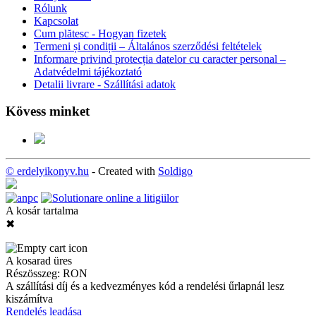
Rólunk
Kapcsolat
Cum plătesc - Hogyan fizetek
Termeni și condiții – Általános szerződési feltételek
Informare privind protecția datelor cu caracter personal –
Adatvédelmi tájékoztató
Detalii livrare - Szállítási adatok
Kövess minket
© erdelyikonyv.hu
- Created with
Soldigo
A kosár tartalma
✖
A kosarad üres
Részösszeg:
RON
A szállítási díj és a kedvezményes kód a rendelési űrlapnál lesz
kiszámítva
Rendelés leadása