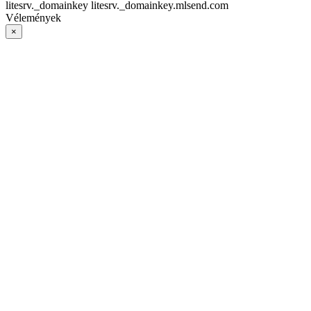
litesrv._domainkey litesrv._domainkey.mlsend.com
Vélemények
×