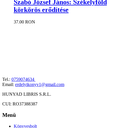
Szabó József János: Székelyföld
körkörös erődítése
37.00 RON
Tel.:
0759074634
Email:
erdelyikonyv1@gmail.com
HUNYAD LIBRIS S.R.L.
CUI: RO37388387
Menü
Könyvesbolt