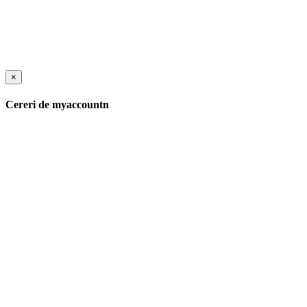
×
Cereri de myaccountn