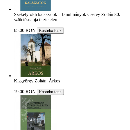
Székelyföldi kalászatok - Tanulmányok Cserey Zoltán 80.
születésnapja tiszteletére
65.00 RON
Kosárba tesz
Kisgyörgy Zoltán: Árkos
19.00 RON
Kosárba tesz