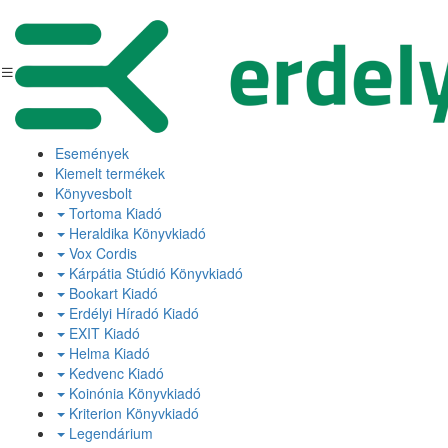
Események
Kiemelt termékek
Könyvesbolt
Tortoma Kiadó
Heraldika Könyvkiadó
Vox Cordis
Kárpátia Stúdió Könyvkiadó
Bookart Kiadó
Erdélyi Híradó Kiadó
EXIT Kiadó
Helma Kiadó
Kedvenc Kiadó
Koinónia Könyvkiadó
Kriterion Könyvkiadó
Legendárium