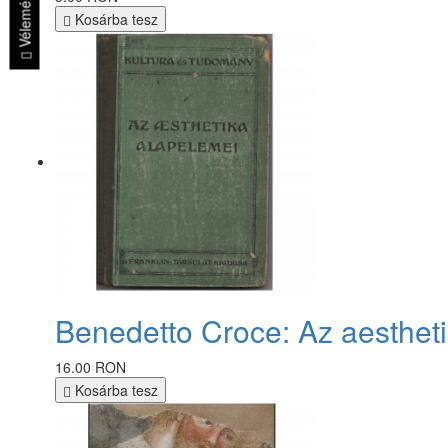
Vélemények
Kosárba tesz
Benedetto Croce: Az aesthet
16.00 RON
Kosárba tesz