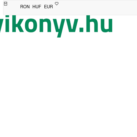
RON
HUF
EUR