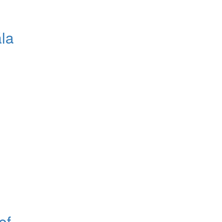
la
ef