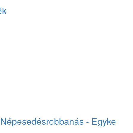
ék
i: Népesedésrobbanás - Egyke