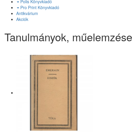
Polis Könyvkiadó
Pro Print Könyvkiadó
Antikvárium
Akciók
Tanulmányok, műelemzés