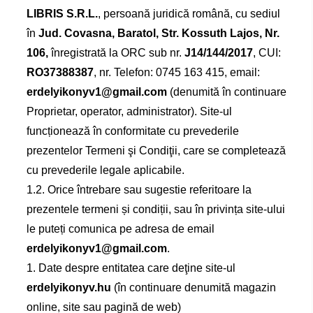
LIBRIS S.R.L.
, persoană juridică română, cu sediul
în
Jud. Covasna, Baratol, Str. Kossuth Lajos, Nr.
106,
înregistrată la ORC sub nr.
J14/144/2017
, CUI:
RO37388387
, nr. Telefon:
0745 163 415
, email:
erdelyikonyv1@gmail.com
(denumită în continuare
Proprietar, operator, administrator). Site-ul
funcționează în conformitate cu prevederile
prezentelor Termeni şi Condiţii, care se completează
cu prevederile legale aplicabile.
1.2. Orice întrebare sau sugestie referitoare la
prezentele termeni și condiții, sau în privința site-ului
le puteți comunica pe adresa de email
erdelyikonyv1@gmail.com
.
1. Date despre entitatea care deţine site-ul
erdelyikonyv.hu
(în continuare denumită magazin
online, site sau pagină de web)