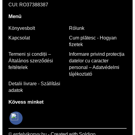
CUI: RO37388387
Menü
Könyvesbolt
Rólunk
Kapcsolat
Cum plătesc - Hogyan
fizetek
Termeni și condiții –
Informare privind protecția
Általános szerződési
datelor cu caracter
feltételek
personal – Adatvédelmi
tájékoztató
Detalii livrare - Szállítási
adatok
Kövess minket
© erdelyikonyv.hu
- Created with
Soldigo