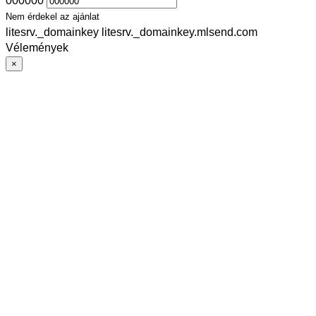
000000
Nem érdekel az ajánlat
litesrv._domainkey litesrv._domainkey.mlsend.com
Vélemények
×