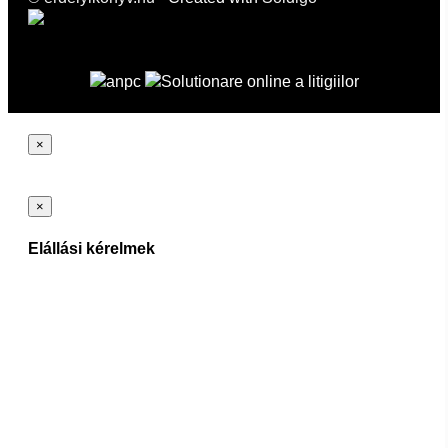
×
×
Elállási kérelmek