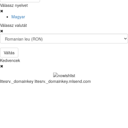
Válassz nyelvet
✖
Magyar
Válassz valutát
✖
Váltás
Kedvencek
✖
litesrv._domainkey litesrv._domainkey.mlsend.com