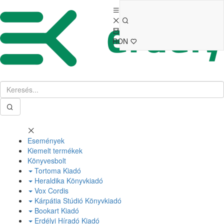
RON
Események
Kiemelt termékek
Könyvesbolt
Tortoma Kiadó
Heraldika Könyvkiadó
Vox Cordis
Kárpátia Stúdió Könyvkiadó
Bookart Kiadó
Erdélyi Híradó Kiadó