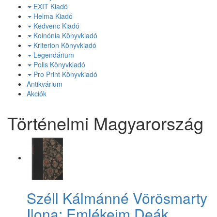
EXIT Kiadó
Helma Kiadó
Kedvenc Kiadó
Koinónia Könyvkiadó
Kriterion Könyvkiadó
Legendárium
Polis Könyvkiadó
Pro Print Könyvkiadó
Antikvárium
Akciók
Történelmi Magyarország
Széll Kálmánné Vörösmarty
Ilona: Emlékeim Deák