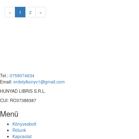
«
1
2
»
Tel.:
0759074634
Email:
erdelyikonyv1@gmail.com
HUNYAD LIBRIS S.R.L.
CUI: RO37388387
Menü
Könyvesbolt
Rólunk
Kapcsolat