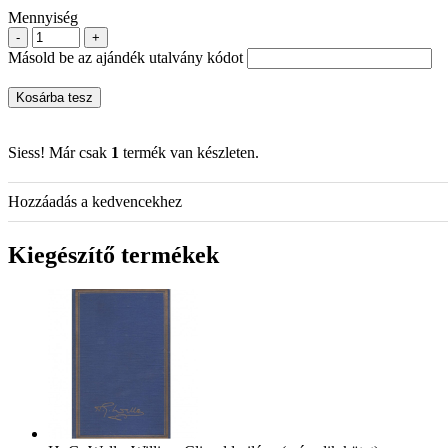
Mennyiség
-
+
Másold be az ajándék utalvány kódot
Kosárba tesz
Siess! Már csak
1
termék van készleten.
Hozzáadás a kedvencekhez
Kiegészítő termékek