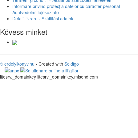
Informare privind protecția datelor cu caracter personal –
Adatvédelmi tájékoztató
Detalii livrare - Szállítási adatok
Kövess minket
© erdelyikonyv.hu
- Created with
Soldigo
litesrv._domainkey litesrv._domainkey.mlsend.com