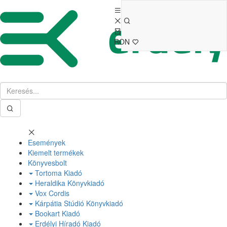
RON
Események
Kiemelt termékek
Könyvesbolt
Tortoma Kiadó
Heraldika Könyvkiadó
Vox Cordis
Kárpátia Stúdió Könyvkiadó
Bookart Kiadó
Erdélyi Híradó Kiadó