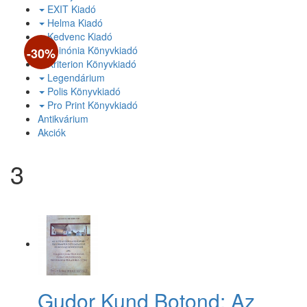
EXIT Kiadó
Helma Kiadó
Kedvenc Kiadó
Koinónia Könyvkiadó
-30%
Kriterion Könyvkiadó
Legendárium
Polis Könyvkiadó
Pro Print Könyvkiadó
Antikvárium
Akciók
3
Gudor Kund Botond: Az