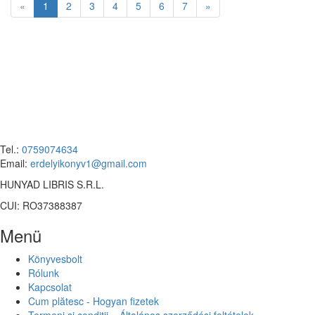
«
1
2
3
4
5
6
7
»
Tel.:
0759074634
Email:
erdelyikonyv1@gmail.com
HUNYAD LIBRIS S.R.L.
CUI: RO37388387
Menü
Könyvesbolt
Rólunk
Kapcsolat
Cum plătesc - Hogyan fizetek
Termeni și condiții – Általános szerződési feltételek