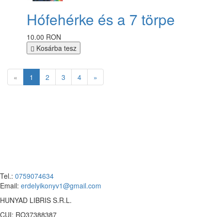
Hófehérke és a 7 törpe
10.00 RON
Kosárba tesz
«
1
2
3
4
»
Tel.:
0759074634
Email:
erdelyikonyv1@gmail.com
HUNYAD LIBRIS S.R.L.
CUI: RO37388387