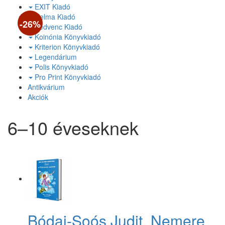
EXIT Kiadó
Helma Kiadó
-26%
Kedvenc Kiadó
Koinónia Könyvkiadó
Kriterion Könyvkiadó
Legendárium
Polis Könyvkiadó
Pro Print Könyvkiadó
Antikvárium
Akciók
6–10 éveseknek
Bódai-Soós Judit, Nemere