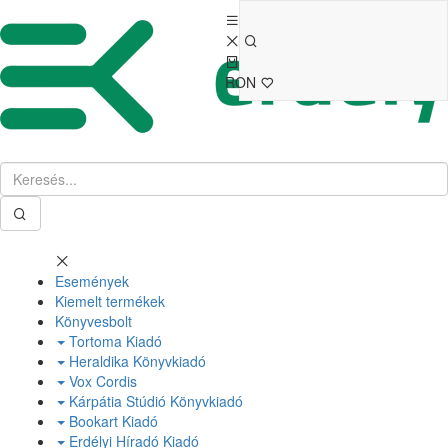
RON
Események
Kiemelt termékek
Könyvesbolt
Tortoma Kiadó
Heraldika Könyvkiadó
Vox Cordis
Kárpátia Stúdió Könyvkiadó
Bookart Kiadó
Erdélyi Híradó Kiadó