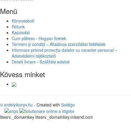
Menü
Könyvesbolt
Rólunk
Kapcsolat
Cum plătesc - Hogyan fizetek
Termeni și condiții – Általános szerződési feltételek
Informare privind protecția datelor cu caracter personal –
Adatvédelmi tájékoztató
Detalii livrare - Szállítási adatok
Kövess minket
© erdelyikonyv.hu
- Created with
Soldigo
litesrv._domainkey litesrv._domainkey.mlsend.com