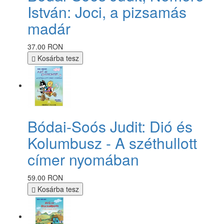
István: Joci, a pizsamás
madár
37.00 RON
Kosárba tesz
Bódai-Soós Judit: Dió és
Kolumbusz - A széthullott
címer nyomában
59.00 RON
Kosárba tesz