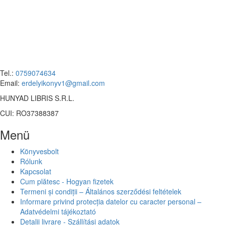
Tel.:
0759074634
Email:
erdelyikonyv1@gmail.com
HUNYAD LIBRIS S.R.L.
CUI: RO37388387
Menü
Könyvesbolt
Rólunk
Kapcsolat
Cum plătesc - Hogyan fizetek
Termeni și condiții – Általános szerződési feltételek
Informare privind protecția datelor cu caracter personal –
Adatvédelmi tájékoztató
Detalii livrare - Szállítási adatok