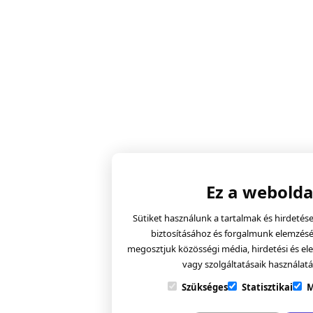
Ez a webolda
Sütiket használunk a tartalmak és hirdeté
biztosításához és forgalmunk elemzéséh
megosztjuk közösségi média, hirdetési és el
vagy szolgáltatásaik használat
Szükséges
Statisztikai
M