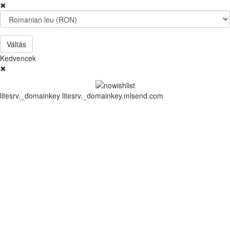
✖
Váltás
Kedvencek
✖
litesrv._domainkey litesrv._domainkey.mlsend.com