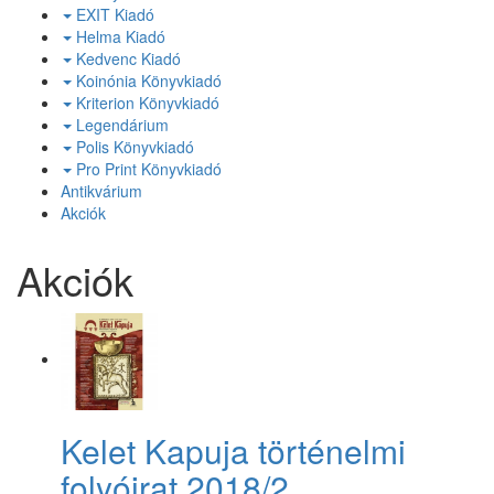
EXIT Kiadó
Helma Kiadó
Kedvenc Kiadó
Koinónia Könyvkiadó
Kriterion Könyvkiadó
Legendárium
Polis Könyvkiadó
Pro Print Könyvkiadó
Antikvárium
Akciók
Akciók
Kelet Kapuja történelmi
folyóirat 2018/2.