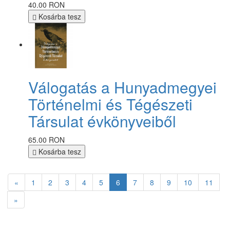
40.00 RON
Kosárba tesz
Válogatás a Hunyadmegyei
Történelmi és Tégészeti
Társulat évkönyveiből
65.00 RON
Kosárba tesz
«
1
2
3
4
5
6
7
8
9
10
11
»