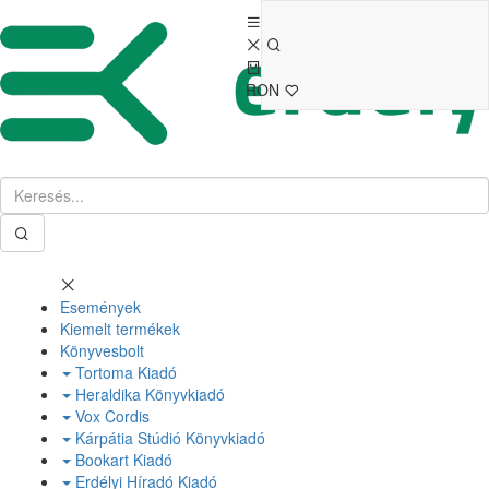
RON
Események
Kiemelt termékek
Könyvesbolt
Tortoma Kiadó
Heraldika Könyvkiadó
Vox Cordis
Kárpátia Stúdió Könyvkiadó
Bookart Kiadó
Erdélyi Híradó Kiadó