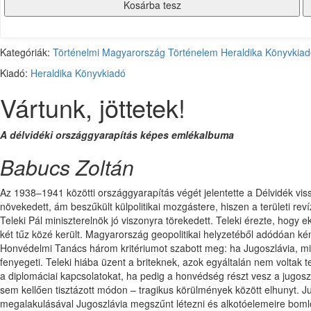
Kosárba tesz
Kategóriák:
Történelmi Magyarország
Történelem
Heraldika Könyvkia
Kiadó:
Heraldika Könyvkiadó
Vártunk, jöttetek!
A délvidéki országgyarapítás képes emlékalbuma
Babucs Zoltán
Az 1938–1941 közötti országgyarapítás végét jelentette a Délvidék v
növekedett, ám beszűkült külpolitikai mozgástere, hiszen a területi re
Teleki Pál miniszterelnök jó viszonyra törekedett. Teleki érezte, hogy 
két tűz közé került. Magyarország geopolitikai helyzetéből adódóan kén
Honvédelmi Tanács három kritériumot szabott meg: ha Jugoszlávia, min
fenyegeti. Teleki hiába üzent a briteknek, azok egyáltalán nem voltak 
a diplomáciai kapcsolatokat, ha pedig a honvédség részt vesz a jugoszl
sem kellően tisztázott módon – tragikus körülmények között elhunyt. Ju
megalakulásával Jugoszlávia megszűnt létezni és alkotóelemeire bomlo