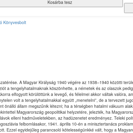
Kosárba tesz
dó
Könyvesbolt
isszatérése. A Magyar Királyság 1940 végére az 1938–1940 közötti ter
víziót a tengelyhatalmaknak köszönhette, a németek és az olaszok pedig
ekkorra elfogyott körülöttünk a levegő, és félelmei akkor váltak valóra,
ytelen volt a tengelyhatalmakkal együtt „menetelni”, de a tervezett jug
t önálló állam megszűnik létezni; ha a térségben hatalmi vákuum alak
tekintettel Magyarország geopolitikai helyzetére, jelezték, ha Magyaro
ávok elleni hadműveletekben, az hadüzenetet eredményez. Teleki politik
goszlávia felbomlásakor, 1941. április 10-én a minisztertanács proklam
tt. Ezzel egyidejűleg parancsoló kötelességünkké vált, hogy a Magyaro