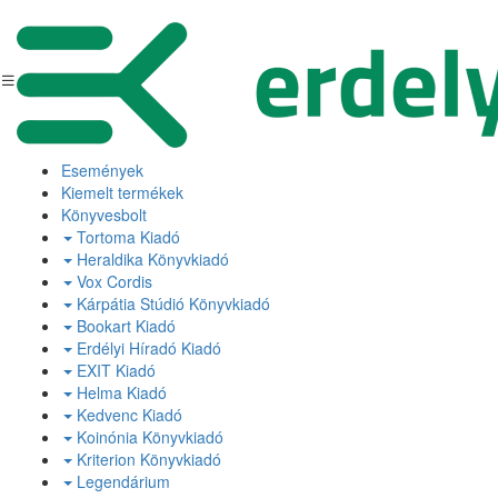
Események
Kiemelt termékek
Könyvesbolt
Tortoma Kiadó
Heraldika Könyvkiadó
Vox Cordis
Kárpátia Stúdió Könyvkiadó
Bookart Kiadó
Erdélyi Híradó Kiadó
EXIT Kiadó
Helma Kiadó
Kedvenc Kiadó
Koinónia Könyvkiadó
Kriterion Könyvkiadó
Legendárium