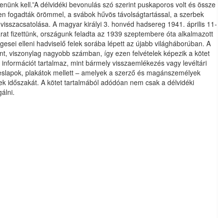
nünk kell.”A délvidéki bevonulás szó szerint puskaporos volt és össze
ken fogadták örömmel, a svábok hűvös távolságtartással, a szerbek
isszacsatolása. A magyar királyi 3. honvéd hadsereg 1941. április 11-
t fizettünk, országunk feladta az 1939 szeptembere óta alkalmazott
sei elleni hadviselő felek sorába lépett az újabb világháborúban. A
ent, viszonylag nagyobb számban, így ezen felvételek képezik a kötet
b információt tartalmaz, mint bármely visszaemlékezés vagy levéltári
épeslapok, plakátok mellett – amelyek a szerző és magánszemélyek
ek időszakát. A kötet tartalmából adódóan nem csak a délvidéki
álni.