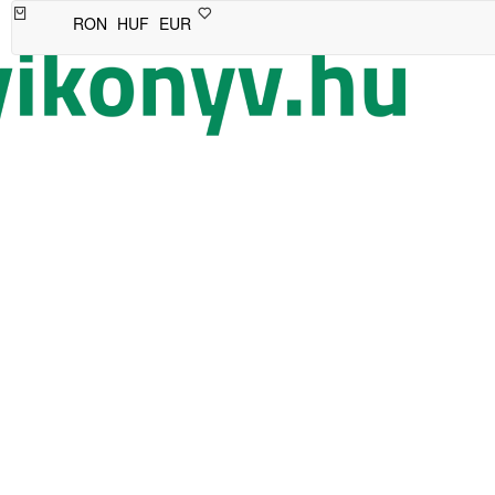
RON
HUF
EUR