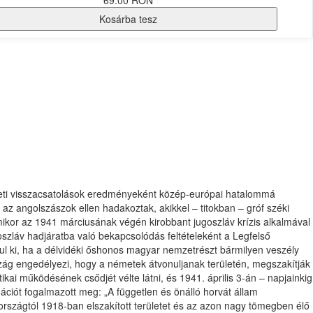
69.00 RON
Kosárba tesz
ületi visszacsatolások eredményeként közép-európai hatalommá
 az angolszászok ellen hadakoztak, akikkel – titokban – gróf széki
 amikor az 1941 márciusának végén kirobbant jugoszláv krízis alkalmával
oszláv hadjáratba való bekapcsolódás feltételeként a Legfelső
ul ki, ha a délvidéki őshonos magyar nemzetrészt bármilyen veszély
rszág engedélyezi, hogy a németek átvonuljanak területén, megszakítják
ai működésének csődjét vélte látni, és 1941. április 3-án – napjainkig
ációt fogalmazott meg: „A független és önálló horvát állam
rszágtól 1918-ban elszakított területet és az azon nagy tömegben élő