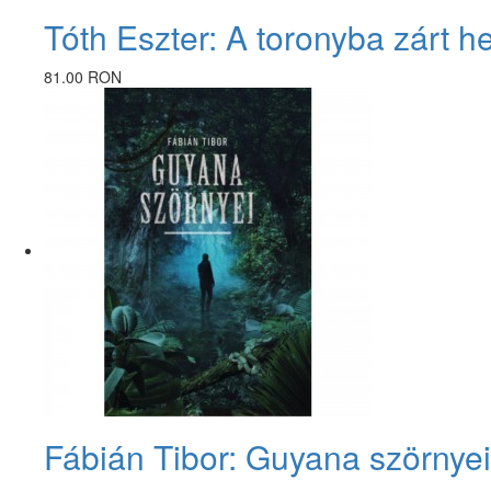
Tóth Eszter: A toronyba zárt h
81.00 RON
Fábián Tibor: Guyana szörnyei