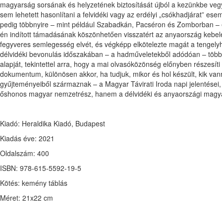
magyarság sorsának és helyzetének biztosítását újból a kezünkbe vegyü
sem lehetett hasonlítani a felvidéki vagy az erdélyi „csókhadjárat” 
pedig többnyire – mint például Szabadkán, Pacséron és Zomborban – el
én indított támadásának köszönhetően visszatért az anyaország kebel
fegyveres semlegesség elvét, és végképp elkötelezte magát a tengelyh
délvidéki bevonulás időszakában – a hadműveletekből adódóan – többnyir
alapját, tekintettel arra, hogy a mai olvasóközönség előnyben részesíti
dokumentum, különösen akkor, ha tudjuk, mikor és hol készült, kik van
gyűjteményeiből származnak – a Magyar Távirati Iroda napi jelentései,
őshonos magyar nemzetrész, hanem a délvidéki és anyaországi magyar
Kiadó: Heraldika Kiadó, Budapest
Kiadás éve: 2021
Oldalszám: 400
ISBN: 978-615-5592-19-5
Kötés: kemény táblás
Méret: 21x22 cm