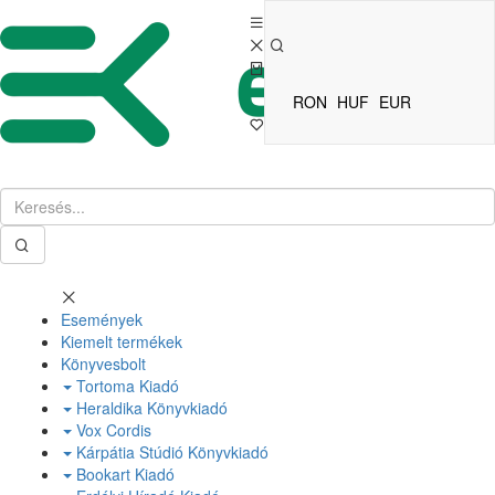
RON
HUF
EUR
Események
Kiemelt termékek
Könyvesbolt
Tortoma Kiadó
Heraldika Könyvkiadó
Vox Cordis
Kárpátia Stúdió Könyvkiadó
Bookart Kiadó