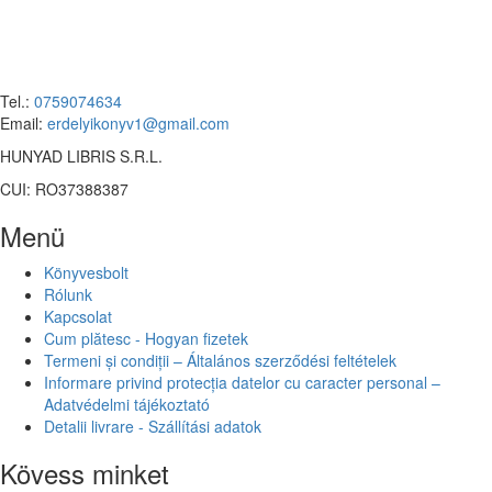
Tel.:
0759074634
Email:
erdelyikonyv1@gmail.com
HUNYAD LIBRIS S.R.L.
CUI: RO37388387
Menü
Könyvesbolt
Rólunk
Kapcsolat
Cum plătesc - Hogyan fizetek
Termeni și condiții – Általános szerződési feltételek
Informare privind protecția datelor cu caracter personal –
Adatvédelmi tájékoztató
Detalii livrare - Szállítási adatok
Kövess minket