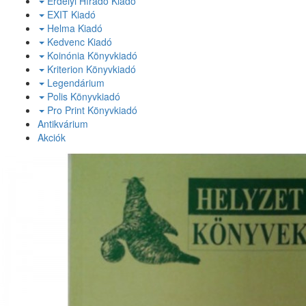
Erdélyi Híradó Kiadó
EXIT Kiadó
Helma Kiadó
Kedvenc Kiadó
Koinónia Könyvkiadó
Kriterion Könyvkiadó
Legendárium
Polis Könyvkiadó
Pro Print Könyvkiadó
Antikvárium
Akciók