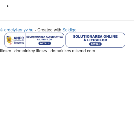
© erdelyikonyv.hu
- Created with
Soldigo
litesrv._domainkey litesrv._domainkey.mlsend.com