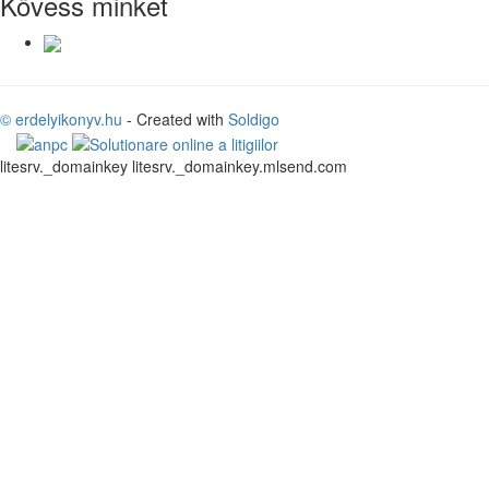
Kövess minket
© erdelyikonyv.hu
- Created with
Soldigo
litesrv._domainkey litesrv._domainkey.mlsend.com