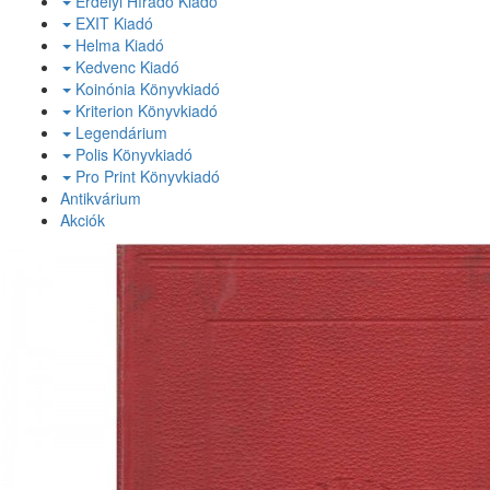
Erdélyi Híradó Kiadó
EXIT Kiadó
Helma Kiadó
Kedvenc Kiadó
Koinónia Könyvkiadó
Kriterion Könyvkiadó
Legendárium
Polis Könyvkiadó
Pro Print Könyvkiadó
Antikvárium
Akciók