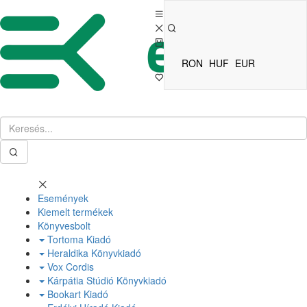
RON
HUF
EUR
Események
Kiemelt termékek
Könyvesbolt
Tortoma Kiadó
Heraldika Könyvkiadó
Vox Cordis
Kárpátia Stúdió Könyvkiadó
Bookart Kiadó