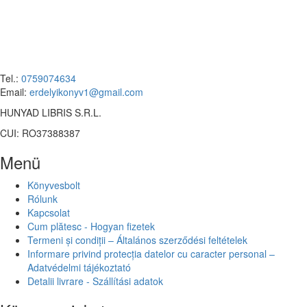
Tel.:
0759074634
Email:
erdelyikonyv1@gmail.com
HUNYAD LIBRIS S.R.L.
CUI: RO37388387
Menü
Könyvesbolt
Rólunk
Kapcsolat
Cum plătesc - Hogyan fizetek
Termeni și condiții – Általános szerződési feltételek
Informare privind protecția datelor cu caracter personal –
Adatvédelmi tájékoztató
Detalii livrare - Szállítási adatok