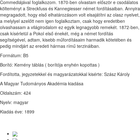
Commediájával foglalkozom. 1870-ben olvastam először e csodálatos
költeményt a Streckfuss és Kannegiesser német fordításaiban. Annyira
megragadott, hogy első elhatározásom volt elsajátítni az olasz nyelvet,
a melylyel azelőtt nem igen foglalkoztam, csak hogy eredetiben
olvashassam a világirodalom ez egyik legnagyobb remekét. 1872-ben,
csak kísérletül a Pokol első énekét, még a német fordítás
segítségével, adtam, kisebb műfordításaim harmadik kötetében és
pedig mindjárt az eredeti hármas rímű terzináiban.
Formátum: B5
Borító: Kemény táblás ( borítója enyhén kopottas )
Fordította, jegyzetekkel és magyarázatokkal kisérte: Szász Károly
A Magyar Tudományos Akadémia kiadása
Oldalszám: 424
Nyelv: magyar
Kiadás éve: 1899