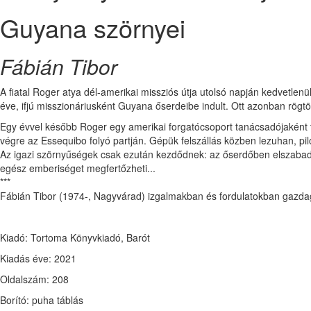
Guyana szörnyei
Fábián Tibor
A fiatal Roger atya dél-amerikai missziós útja utolsó napján kedvetlenül
éve, ifjú misszionáriusként Guyana őserdeibe indult. Ott azonban rögtön
Egy évvel később Roger egy amerikai forgatócsoport tanácsadójaként t
végre az Essequibo folyó partján. Gépük felszállás közben lezuhan, pil
Az igazi szörnyűségek csak ezután kezdődnek: az őserdőben elszabadul
egész emberiséget megfertőzheti...
***
Fábián Tibor (1974-, Nagyvárad) izgalmakban és fordulatokban gazdag
Kiadó: Tortoma Könyvkiadó, Barót
Kiadás éve: 2021
Oldalszám: 208
Borító: puha táblás