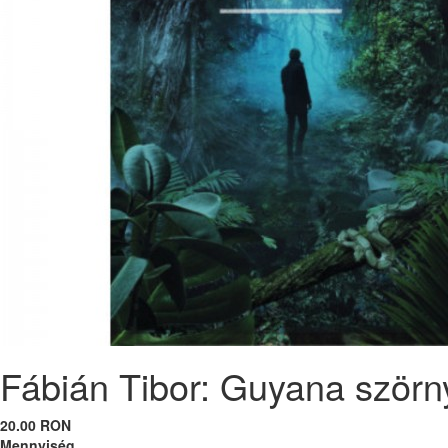
Fábián Tibor: Guyana szörn
20.00 RON
Mennyiség