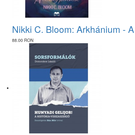
Nikki C. Bloom: Arkhánium - A
88.00 RON