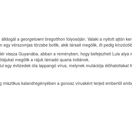
 álldogál a georgetowni öregotthon folyosóján. Valaki a nyitott ajtón ke
 egy vérszomjas törzsbe botlik, akik társait megölik, őt pedig kínzócölö
ér vissza Guyanába, abban a reményben, hogy befejezheti Luis atya me
ótájukat megölik a rájuk támadó quaria indiánok.
 egy évtizedek óta lappangó vírus, melynek mutációja élőhalottakat ho
 misztikus kalandregényében a gonosz vírusként terjed embertől ember