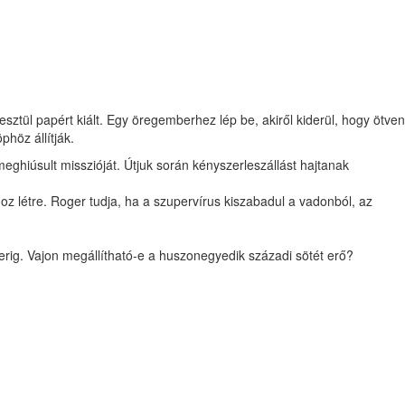
resztül papért kiált. Egy öregemberhez lép be, akiről kiderül, hogy ötven
phöz állítják.
ghiúsult misszióját. Útjuk során kényszerleszállást hajtanak
z létre. Roger tudja, ha a szupervírus kiszabadul a vadonból, az
ig. Vajon megállítható-e a huszonegyedik századi sötét erő?