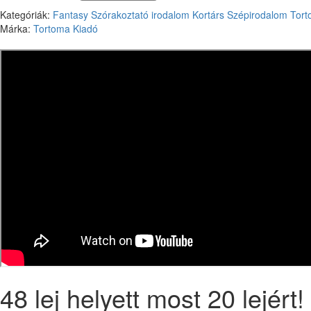
Kategóriák:
Fantasy
Szórakoztató irodalom
Kortárs
Szépirodalom
Tort
Márka:
Tortoma Kiadó
48 lej helyett most 20 lejért!