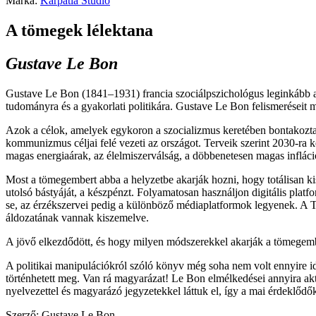
Márka:
Kárpátia Stúdió
A tömegek lélektana
Gustave Le Bon
Gustave Le Bon (1841–1931) francia szociálpszichológus leginkább a 
tudományra és a gyakorlati politikára. Gustave Le Bon felismeréseit m
Azok a célok, amelyek egykoron a szocializmus keretében bontakoztak 
kommunizmus céljai felé vezeti az országot. Terveik szerint 2030-ra k
magas energiaárak, az élelmiszerválság, a döbbenetesen magas infláci
Most a tömegembert abba a helyzetbe akarják hozni, hogy totálisan ki
utolsó bástyáját, a készpénzt. Folyamatosan használjon digitális plat
se, az érzékszervei pedig a különböző médiaplatformok legyenek. A T
áldozatának vannak kiszemelve.
A jövő elkezdődött, és hogy milyen módszerekkel akarják a tömegemb
A politikai manipulációkról szóló könyv még soha nem volt ennyire i
történhetett meg. Van rá magyarázat! Le Bon elmélkedései annyira akt
nyelvezettel és magyarázó jegyzetekkel láttuk el, így a mai érdeklőd
Szerző: Gustave Le Bon