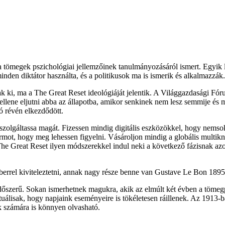
tömegek pszichológiai jellemzőinek tanulmányozásáról ismert. Egyik l
inden diktátor használta, és a politikusok ma is ismerik és alkalmazzák.
ki, ma a The Great Reset ideológiáját jelentik. A Világgazdasági Fóru
ellene eljutni abba az állapotba, amikor senkinek nem lesz semmije és 
ó révén elkezdődött.
szolgáltassa magát. Fizessen mindig digitális eszközökkel, hogy nemso
formot, hogy meg lehessen figyelni. Vásároljon mindig a globális multi
he Great Reset ilyen módszerekkel indul neki a következő fázisnak az
errel kiviteleztetni, annak nagy része benne van Gustave Le Bon 189
dőszerű. Sokan ismerhetnek magukra, akik az elmúlt két évben a tömegp
uálisak, hogy napjaink eseményeire is tökéletesen ráillenek. Az 1913-b
ők számára is könnyen olvasható.