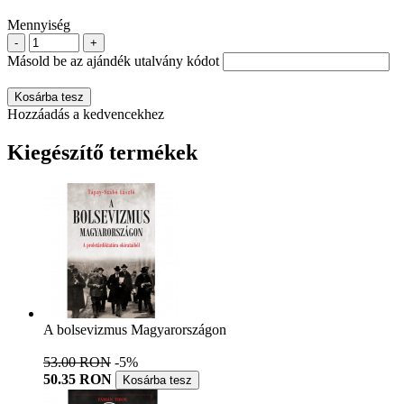
Mennyiség
-
+
Másold be az ajándék utalvány kódot
Kosárba tesz
Hozzáadás a kedvencekhez
Kiegészítő termékek
A bolsevizmus Magyarországon
53.00 RON
-5%
50.35 RON
Kosárba tesz