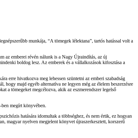
egnépszerűbb munkája, “A tömegek lélektana”, tartós hatással volt a
m az emberei révén nálunk is a Nagy Újraindítás, az új
mindenki boldog lesz. Az emberek és a vállalkozások kifosztása a
kára erre hivatkozva meg lehessen szüntetni az emberi szabadság
knál, hogy majd egyéb alternatíva ne legyen még az élelem beszerzésre
okat a tömegeket megcélozva, akik az eszmerendszer legelső
5-ben megírt könyvében.
szichózis hatására idomultak a többséghez, és nem értik, ez hogyan
an, magyar nyelven megjelent könyvet újraszerkesztett, korszerű