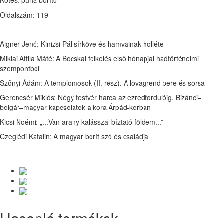
Kötés: puha borító
Oldalszám: 119
Aigner Jenő: Kinizsi Pál sírköve és hamvainak holléte
Miklai Attila Máté: A Bocskai felkelés első hónapjai hadtörténelmi
szempontból
Szőnyi Ádám: A templomosok (II. rész). A lovagrend pere és sorsa
Gerencsér Miklós: Négy testvér harca az ezredfordulóig. Bizánci–
bolgár–magyar kapcsolatok a kora Árpád-korban
Kicsi Noémi: „...Van arany kalásszal bíztató földem...”
Czeglédi Katalin: A magyar borít szó és családja
Hasonló termékek