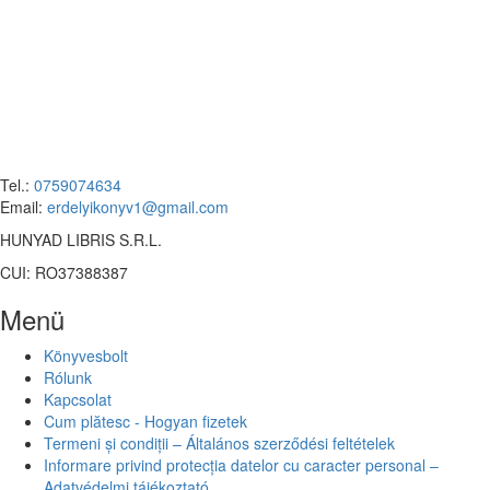
Tel.:
0759074634
Email:
erdelyikonyv1@gmail.com
HUNYAD LIBRIS S.R.L.
CUI: RO37388387
Menü
Könyvesbolt
Rólunk
Kapcsolat
Cum plătesc - Hogyan fizetek
Termeni și condiții – Általános szerződési feltételek
Informare privind protecția datelor cu caracter personal –
Adatvédelmi tájékoztató