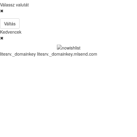
Válassz valutát
✖
Váltás
Kedvencek
✖
litesrv._domainkey litesrv._domainkey.mlsend.com