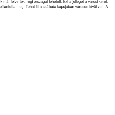
ár felverték, régi országút lehetett. Ezt a jellegét a városi keret,
llantotta meg. Tehát itt a szálloda kapujában városon kívül volt. A