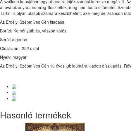
A szálloda kapujában egy pillanatra tájékozódást keresve megállott. Az e
ahová bizonyára nemrég illesztették, még nem tudta eltüntetni. Szemben
Tartini is olyan utasok számára készülhetett, akik még delizsáncon utaz
Az Erdélyi Szépmíves Céh kiadása
Borító: Keménytáblás, vászon kötés.
Sérült a gerinc.
Oldalszám: 252 oldal
Nyelv: magyar
Az Erdélyi Szépmíves Céh 10 éves jubileumára kiadott díszkiadás. R
Hasonló termékek