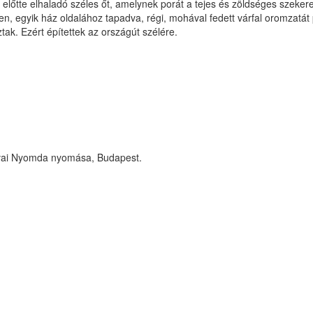
lőtte elhaladó széles őt, amelynek porát a tejes és zöldséges szekerek m
, egyik ház oldalához tapadva, régi, mohával fedett várfal oromzatát pi
tak. Ezért építettek az országút szélére.
évai Nyomda nyomása, Budapest.