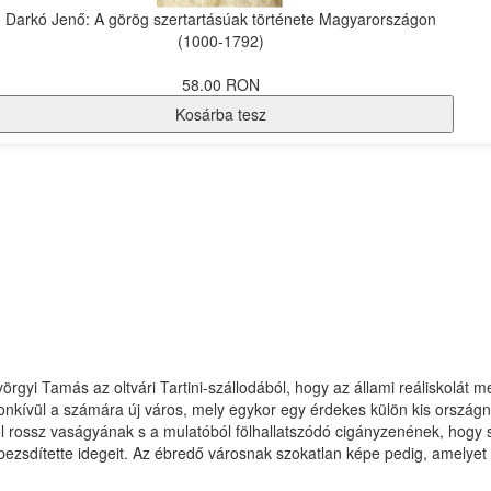
Darkó Jenő: A görög szertartásúak története Magyarországon
(1000-1792)
58.00 RON
Kosárba tesz
rgyi Tamás az oltvári Tartini-szállodából, hogy az állami reáliskolát m
onkívül a számára új város, mely egykor egy érdekes külön kis országn
tel rossz vaságyának s a mulatóból fölhallatszódó cigányzenének, hogy 
elpezsdítette idegeit. Az ébredő városnak szokatlan képe pedig, amelyet