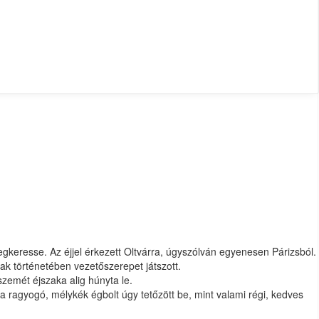
egkeresse. Az éjjel érkezett Oltvárra, úgyszólván egyenesen Párizsból.
ak történetében vezetőszerepet játszott.
szemét éjszaka alig húnyta le.
 a ragyogó, mélykék égbolt úgy tetőzött be, mint valami régi, kedves