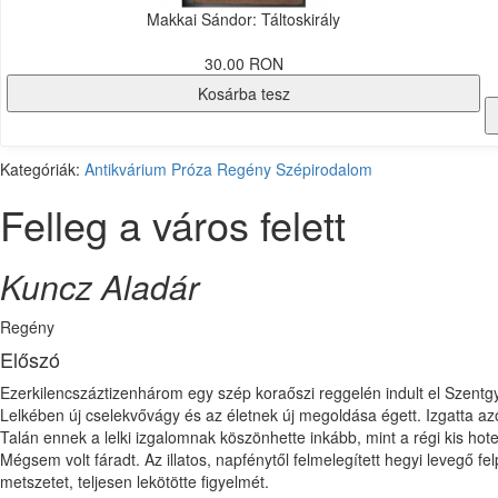
Makkai Sándor: Táltoskirály
30.00 RON
Kosárba tesz
Kategóriák:
Antikvárium
Próza
Regény
Szépirodalom
Felleg a város felett
Kuncz Aladár
Regény
Előszó
Ezerkilencszáztizenhárom egy szép koraőszi reggelén indult el Szentgyö
Lelkében új cselekvővágy és az életnek új megoldása égett. Izgatta az
Talán ennek a lelki izgalomnak köszönhette inkább, mint a régi kis ho
Mégsem volt fáradt. Az illatos, napfénytől felmelegített hegyi levegő f
metszetet, teljesen lekötötte figyelmét.